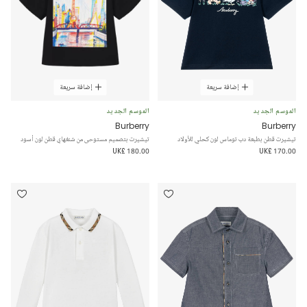
إضافة سريعة
إضافة سريعة
الموسم الجديد
الموسم الجديد
Burberry
Burberry
تيشيرت قطن بطبعة دب توماس لون كحلي للأولاد
تيشيرت بتصميم مستوحى من شنغهاي قطن لون أسود
UK£ 180.00
UK£ 170.00