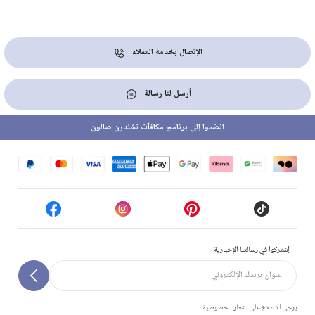
الإتصال بخدمة العملاء
أرسل لنا رسالة
انضموا إلى برنامج مكافآت تشلدرن صالون
إشتركوا في رسالتنا الإخبارية
يرجى الاطلاع على إشعار الخصوصية.