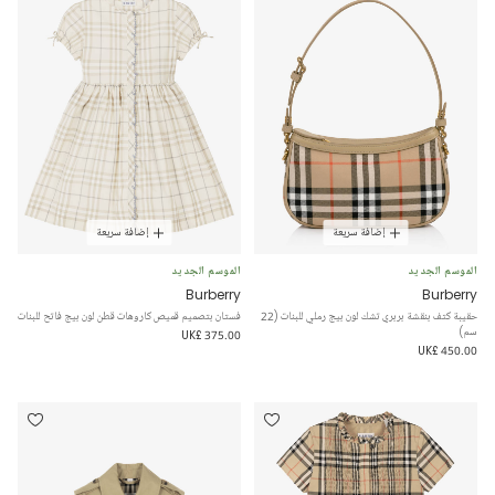
إضافة سريعة
إضافة سريعة
الموسم الجديد
الموسم الجديد
Burberry
Burberry
حقيبة كتف بنقشة بربري تشك لون بيج رملي للبنات (22
فستان بتصميم قميص كاروهات قطن لون بيج فاتح للبنات
سم)
UK£ 375.00
UK£ 450.00