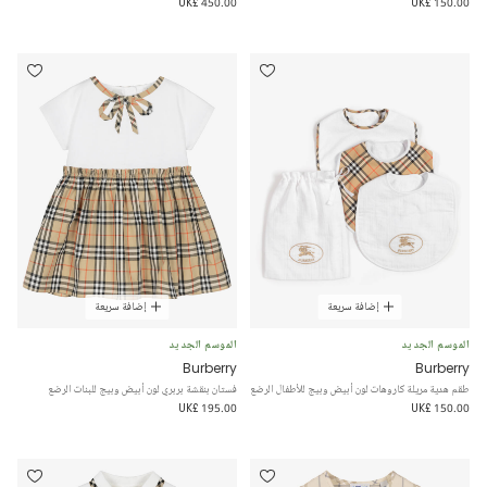
UK£ 450.00
UK£ 150.00
إضافة سريعة
إضافة سريعة
الموسم الجديد
الموسم الجديد
Burberry
Burberry
طقم هدية مريلة كاروهات لون أبيض وبيج للأطفال الرضع
فستان بنقشة بربري لون أبيض وبيج للبنات الرضع
UK£ 195.00
UK£ 150.00