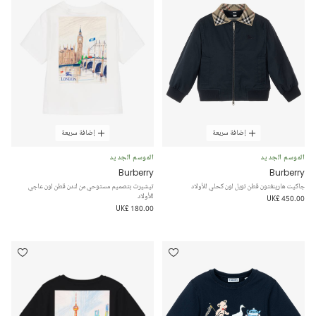
إضافة سريعة
إضافة سريعة
الموسم الجديد
الموسم الجديد
Burberry
Burberry
جاكيت هارينغتون قطن تويل لون كحلي للأولاد
تيشيرت بتصميم مستوحي من لندن قطن لون عاجي
للأولاد
UK£ 450.00
UK£ 180.00