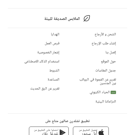
الملابس الصديقة للبيئة
الشحن و الأرجاع
الهدايا
إنشاء طلب الإرجاع
فرص العمل
إتصل بنا
إشعار الخصوصية
حول الموقع
استخدام الذكاء الاصطناعي
جدول المقاسات
الشروط
تقرير عن الفجوة في الرواتب
المساعدة
بين الجنسين
تقرير عن الرق الحديث
الحياد الكربوني
جديد
التزاماتنا البيئية
تطبيق تشلدرن صالون متاح على
تحميل التطبيق من
احصلوا على التطبيق من
أبل ستور
غوغل بلاي