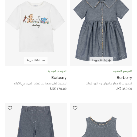
إضافة سريعة
إضافة سريعة
الموسم الجديد
الموسم الجديد
Burberry
Burberry
فستان بياقة بحار شامبراي لون أزرق للبنات
تيشيرت قطن بطبعة دب توماس لون عاجي للأولاد
UK£ 170.00
UK£ 350.00