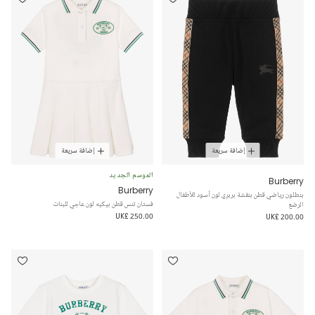
إضافة سريعة
إضافة سريعة
الموسم الجديد
Burberry
Burberry
بنطلون رياضي قطن بنقشة بربري لون أسود للأطفال
فستان تنس قطن بيكيه لون عاجي للبنات
الرضع
UK£ 250.00
UK£ 200.00