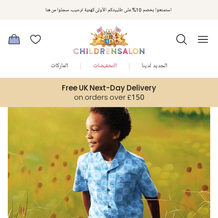
مكافآت تشلدرن صالون | اجمعوا النقاط مع كل عملية شراء لتحصلوا على هدايا حصرية وعروض مصممة خصيصا لتلبي
استمتعوا بخصم 10% على طلبيتكم الأولى كهدية ترحيب. سجلوا من هنا
متطلباتكم
الجديد لدينا
التخفيضات
الماركات
Free UK Next-Day Delivery
on orders over £150