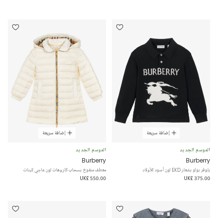
إضافة سريعة
إضافة سريعة
الموسم الجديد
الموسم الجديد
Burberry
Burberry
بلوفر بولو بشعار EKD لون أسود للأولاد
معطف منفوخ بسحاب كاروهات لون عاجي للبنات
UK£ 550.00
UK£ 375.00