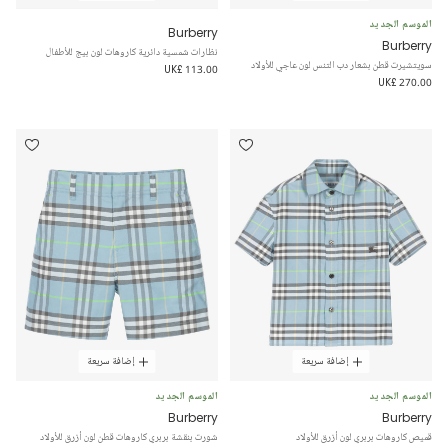
الموسم الجديد
Burberry
Burberry
نظارات شمسية دائرية كاروهات لون بيج للأطفال
سويتشيرت قطن بشعار دب التنس لون عاجي للأولاد
UK£ 113.00
UK£ 270.00
إضافة سريعة
إضافة سريعة
الموسم الجديد
الموسم الجديد
Burberry
Burberry
قميص كاروهات بربري لون أزرق للأولاد
شورت بنقشة بربري كاروهات قطن لون أزرق للأولاد