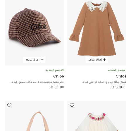
إضافة سريعة
إضافة سريعة
الموسم الجديد
الموسم الجديد
Chloé
Chloé
فستان بياقة برودري انجليز لون بني للبنات
كاب بنقشة هوندستوث كاروهات لون برغندي للبنات
UK£ 90.00
UK£ 230.00