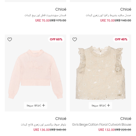
Chloé
Chloé
صندل سلايد بشريط رافيا لون زهري للبنات
فستان سويتشيرت قطن لون بيج للبنات
UK£ 70.00
UK£ 175.00
UK£ 70.00
UK£ 140.00
60% OFF
40% OFF
إضافة سريعة
إضافة سريعة
Chloé
Chloé
Girls Beige Cotton Floral Cutwork Blouse
بلوفر صوف وكشمير لون زهري فاتح للبنات
UK£ 136.00
UK£ 340.00
UK£ 132.00
UK£ 220.00