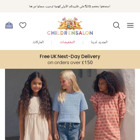
مكافآت تشلدرن صالون | اجمعوا النقاط مع كل عملية شراء لتحصلوا على هدايا حصرية وعروض مصممة خصيصا لتلبي
استمتعوا بخصم 10% على طلبيتكم الأولى كهدية ترحيب. سجلوا من هنا
متطلباتكم
الجديد لدينا
التخفيضات
الماركات
Free UK Next-Day Delivery
on orders over £150