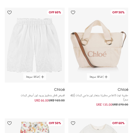
60% OFF
50% OFF
إضافة سريعة
إضافة سريعة
Chloé
Chloé
حقيبة توت كانفاس مطرزة بشعار لون عاجي للبنات (40
قميص قطن بتطريز ورود لون أبيض للبنات
سم)
UK£ 66.00
UK£ 165.00
UK£ 135.00
UK£ 270.00
50% OFF
60% OFF