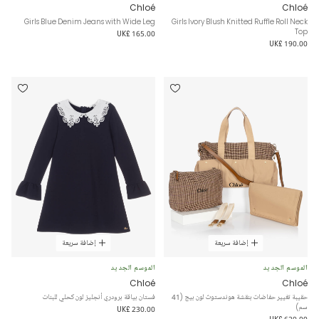
Chloé
Chloé
Girls Blue Denim Jeans with Wide Leg
Girls Ivory Blush Knitted Ruffle Roll Neck
Top
UK£ 165.00
UK£ 190.00
إضافة سريعة
إضافة سريعة
الموسم الجديد
الموسم الجديد
Chloé
Chloé
حقيبة تغيير حفاضات بنقشة هوندستوث لون بيج (41
فستان بياقة برودري أنجليز لون كحلي للبنات
سم)
UK£ 230.00
UK£ 620.00