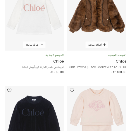
إضافة سريعة
إضافة سريعة
الموسم الجديد
الموسم الجديد
Chloé
Chloé
Girls Brown Quilted Jacket with Faux Fur
توب قطن بشعار الماركة لون أبيض للبنات
UK£ 85.00
UK£ 400.00