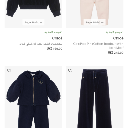
إضافة سريعة
إضافة سريعة
الموسم الجديد
الموسم الجديد
Chloé
Chloé
Girls Pale Pink Cotton Tracksuit with
سويتشيرت قطيفة بشعار لون كحلي للبنات
Heart Motif
UK£ 160.00
UK£ 245.00