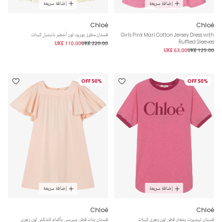
إضافة سريعة
إضافة سريعة
Chloé
Chloé
Girls Pink Marl Cotton Jersey Dress with
فستان مطرز بورود لون أخضر باستيل للبنات
Ruffled Sleeves
UK£ 110.00
UK£ 220.00
UK£ 63.00
UK£ 125.00
50% OFF
50% OFF
إضافة سريعة
إضافة سريعة
Chloé
Chloé
فستان تيشيرت بشعار قطن لون زهري للبنات
فستان بنات قطن جيرسي بأكمام كشكش لون زهري