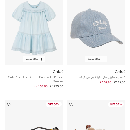
إضافة سريعة
إضافة سريعة
Chloé
Chloé
كاب دنيم مطرز بشعار الماركة لون أزرق للبنات
Girls Pale Blue Denim Dress with Puffed
Sleeves
UK£ 38.00
UK£ 95.00
UK£ 68.00
UK£ 225.00
30% OFF
50% OFF