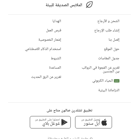
الملابس الصديقة للبيئة
الشحن و الأرجاع
الهدايا
إنشاء طلب الإرجاع
فرص العمل
إتصل بنا
إشعار الخصوصية
حول الموقع
استخدام الذكاء الاصطناعي
جدول المقاسات
الشروط
تقرير عن الفجوة في الرواتب
المساعدة
بين الجنسين
تقرير عن الرق الحديث
الحياد الكربوني
جديد
التزاماتنا البيئية
تطبيق تشلدرن صالون متاح على
تحميل التطبيق من
احصلوا على التطبيق من
أبل ستور
غوغل بلاي
© حقوق النشر و الطبع محفوظة،