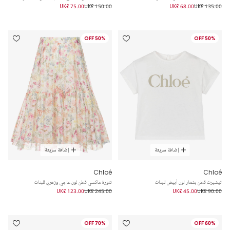
UK£ 75.00
UK£ 150.00
UK£ 68.00
UK£ 135.00
50% OFF
50% OFF
إضافة سريعة
إضافة سريعة
Chloé
Chloé
تيشيرت قطن بشعار لون أبيض للبنات
تنورة ماكسي قطن لون عاجي وزهري للبنات
UK£ 123.00
UK£ 245.00
UK£ 45.00
UK£ 90.00
70% OFF
60% OFF