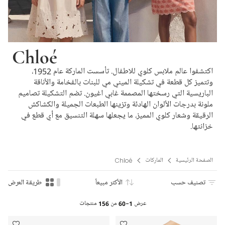
Chloé
اكتشفوا عالم ملابس كلوي للاطفال. تأسست الماركة عام 1952،
وتتميز كل قطعة في تشكيلة الميني مي للبنات بالفخامة والأناقة
الباريسية التي رسختها المصممة غابي اغيون. تضم التشكيلة تصاميم
ملونة بدرجات الألوان الهادئة وتزينها الطبعات الجميلة والكشاكش
الرقيقة وشعار كلوي المميز، ما يجعلها سهلة التنسيق مع أي قطع في
خزانتها.
الصفحة الرئيسية
الماركات
Chloé
تصنيف حسب
الأكثر مبيعاً
طريقة العرض
عرض
1-60
من
156
منتجات