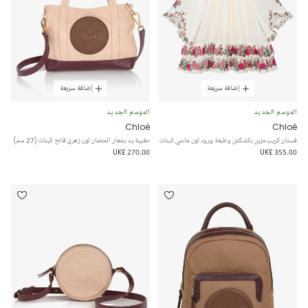
إضافة سريعة
إضافة سريعة
الموسم الجديد
الموسم الجديد
Chloé
Chloé
فستان كريب مزين بكشكش وطبعة ورود لون عاجي للبنات
حقيبة يد بشعار الحصان لون زهري فاتح للبنات (27 سم)
UK£ 270.00
UK£ 355.00