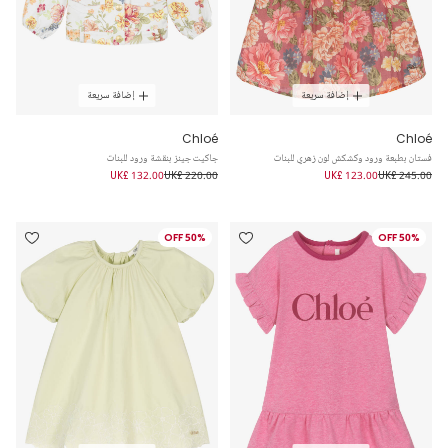
إضافة سريعة
إضافة سريعة
Chloé
Chloé
فستان بطبعة ورود وكشكش لون زهري للبنات
جاكيت جينز بنقشة ورود للبنات
UK£ 132.00
UK£ 220.00
UK£ 123.00
UK£ 245.00
50% OFF
50% OFF