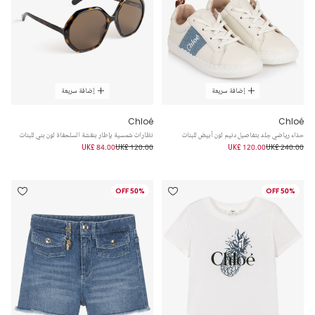
إضافة سريعة
إضافة سريعة
Chloé
Chloé
حذاء رياضي جلد بتفاصيل دنيم لون أبيض للبنات
نظارات شمسية بإطار بنقشة السلحفاة لون بني للبنات
UK£ 84.00
UK£ 120.00
UK£ 120.00
UK£ 240.00
50% OFF
50% OFF