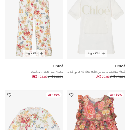
إضافة سريعة
إضافة سريعة
Chloé
Chloé
فستان سويتشيرت جيرسي بطبعة شعار لون عاجي للبنات
بنطلون جينز بنقشة ورود للبنات
UK£ 123.00
UK£ 245.00
UK£ 70.00
UK£ 175.00
40% OFF
50% OFF