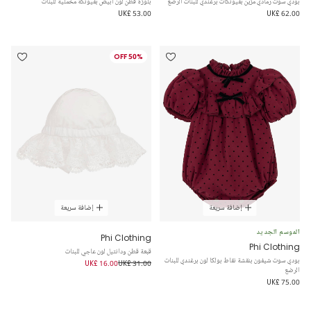
بودي سوت رمادي مزين بفيونكات برغندي للبنات الرضع
بلوزة قطن لون أبيض بفيونكة مخملية للبنات
UK£ 53.00
UK£ 62.00
50% OFF
إضافة سريعة
إضافة سريعة
الموسم الجديد
Phi Clothing
Phi Clothing
قبعة قطن ودانتيل لون عاجي للبنات
بودي سوت شيفون بنقشة نقاط بولكا لون برغندي للبنات
UK£ 16.00
UK£ 31.00
الرضع
UK£ 75.00