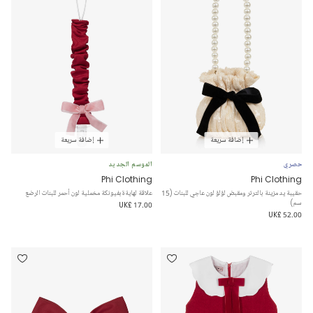
إضافة سريعة
إضافة سريعة
حصري
الموسم الجديد
Phi Clothing
Phi Clothing
حقيبة يد مزينة بالترتر ومقبض لؤلؤ لون عاجي للبنات (15
علاقة لهايةةبفيونكة مخملية لون أحمر للبنات الرضع
سم)
UK£ 17.00
UK£ 52.00