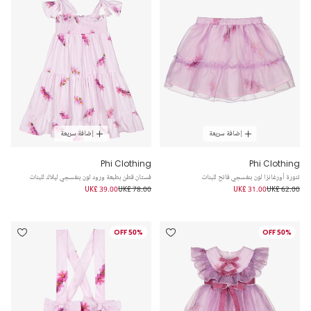
إضافة سريعة
إضافة سريعة
Phi Clothing
Phi Clothing
تنورة أورغانزا لون بنفسجي فاتح للبنات
فستان قطن بطبعة ورود لون بنفسجي ليلاك للبنات
UK£ 39.00
UK£ 78.00
UK£ 31.00
UK£ 62.00
50% OFF
50% OFF