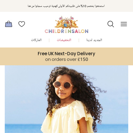
مكافآت تشلدرن صالون | اجمعوا النقاط مع كل عملية شراء لتحصلوا على هدايا حصرية وعروض مصممة خصيصا لتلبي
استمتعوا بخصم 10% على طلبيتكم الأولى كهدية ترحيب. سجلوا من هنا
متطلباتكم
الجديد لدينا
التخفيضات
الماركات
Free UK Next-Day Delivery
on orders over £150