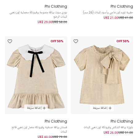
Phi Clothing
Phi Clothing
حقيبة تويد لون عاجي وأسود للبنات (26 سم)
بودي سوت بياقة متموجة وفيونكة مخملية لون ذهبي
للبنات الرضع
UK£ 21.00
UK£ 41.00
UK£ 29.00
UK£ 58.00
50% OFF
50% OFF
إضافة سريعة
إضافة سريعة
Phi Clothing
Phi Clothing
بلوزة بياقة كشكش وفيونكة لون ذهبي للبنات
فستان بياقة صدفية وفيونكة مخمل لون ذهبي فاتح
للبنات
UK£ 26.00
UK£ 51.00
UK£ 40.00
UK£ 79.00