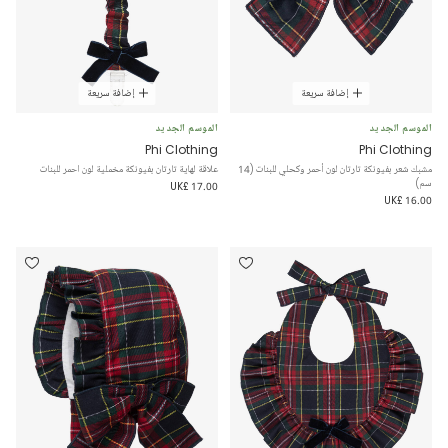
إضافة سريعة
إضافة سريعة
الموسم الجديد
الموسم الجديد
Phi Clothing
Phi Clothing
مشبك شعر بفيونكة تارتان لون أحمر وكحلي للبنات (14
علاقة لهاية تارتان بفيونكة مخملية لون احمر للبنات
سم)
UK£ 17.00
UK£ 16.00