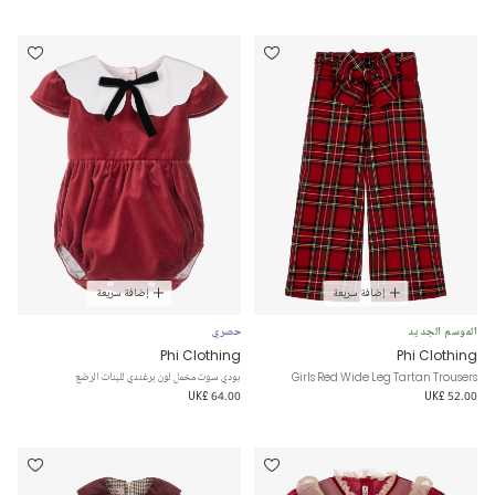
إضافة سريعة
إضافة سريعة
الموسم الجديد
حصري
Phi Clothing
Phi Clothing
Girls Red Wide Leg Tartan Trousers
بودي سوت مخمل لون برغندي للبنات الرضع
UK£ 64.00
UK£ 52.00