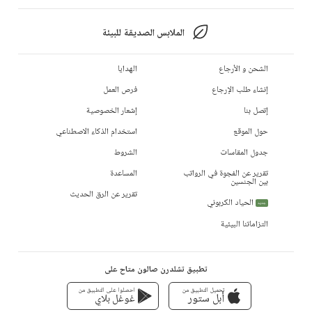
الملابس الصديقة للبيئة
الشحن و الأرجاع
الهدايا
إنشاء طلب الإرجاع
فرص العمل
إتصل بنا
إشعار الخصوصية
حول الموقع
استخدام الذكاء الاصطناعي
جدول المقاسات
الشروط
تقرير عن الفجوة في الرواتب
المساعدة
بين الجنسين
تقرير عن الرق الحديث
الحياد الكربوني
جديد
التزاماتنا البيئية
تطبيق تشلدرن صالون متاح على
تحميل التطبيق من
احصلوا على التطبيق من
أبل ستور
غوغل بلاي