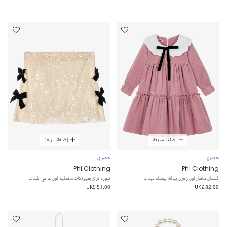
إضافة سريعة
إضافة سريعة
حصري
حصري
Phi Clothing
Phi Clothing
فستان مخمل لون زهري بياقة بيضاء للبنات
تنورة ترتر بفيونكات مخملية لون عاجي للبنات
UK£ 51.00
UK£ 82.00