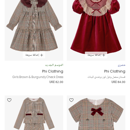
إضافة سريعة
إضافة سريعة
حصري
الموسم الجديد
Phi Clothing
Phi Clothing
فستان مخمل وتول لون برغندي للبنات
Girls Brown & Burgundy Check Dress
UK£ 82.00
UK£ 84.00