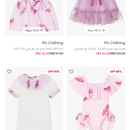
إضافة سريعة
إضافة سريعة
Phi Clothing
Phi Clothing
فستان مزين بورود وكشكش أورغانزا لون بنفسجي
تنورة قطن بنقشة ورود لون بنفسجي ليلاك للبنات
UK£ 26.00
UK£ 51.00
UK£ 60.00
UK£ 120.00
40% OFF
40% OFF