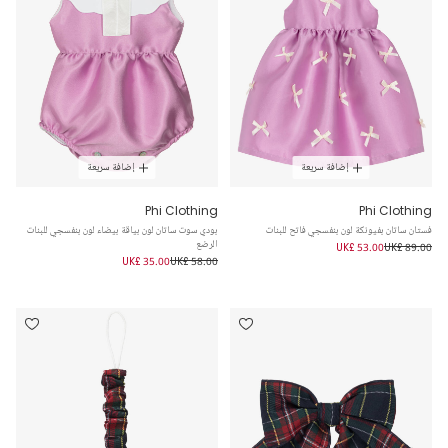
إضافة سريعة
إضافة سريعة
Phi Clothing
Phi Clothing
فستان ساتان بفيونكة لون بنفسجي فاتح للبنات
بودي سوت ساتان لون بياقة بيضاء لون بنفسجي للبنات
الرضع
UK£ 53.00
UK£ 89.00
UK£ 35.00
UK£ 58.00