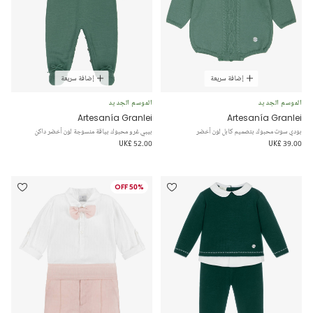
إضافة سريعة
إضافة سريعة
الموسم الجديد
الموسم الجديد
Artesanía Granlei
Artesanía Granlei
بودي سوت محبوك بتصميم كابل لون أخضر
بيبي غرو محبوك بياقة منسوجة لون أخضر داكن
UK£ 52.00
UK£ 39.00
50% OFF