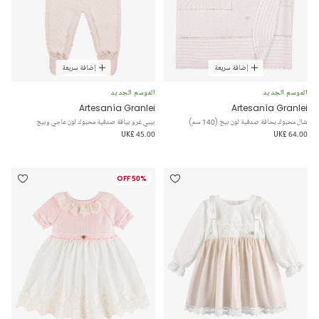
إضافة سريعة
إضافة سريعة
الموسم الجديد
الموسم الجديد
Artesanía Granlei
Artesanía Granlei
شال محبوك بحافة صدفية لون بيج (140 سم)
بيبي غرو بياقة صدفية محبوك لون عاجي وبيج
UK£ 45.00
UK£ 64.00
50% OFF