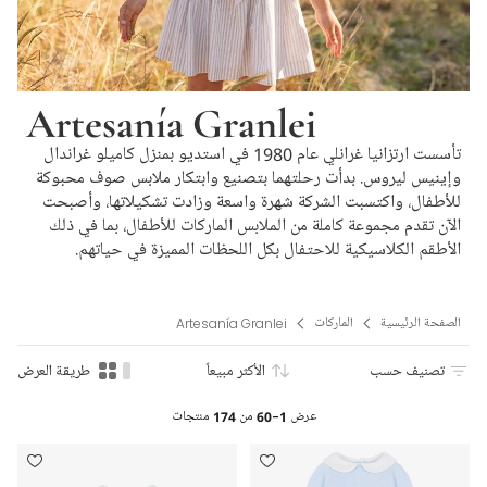
Artesanía Granlei
تأسست ارتزانيا غرانلي عام 1980 في استديو بمنزل كاميلو غراندال
وإينيس ليروس. بدأت رحلتهما بتصنيع وابتكار ملابس صوف محبوكة
للأطفال، واكتسبت الشركة شهرة واسعة وزادت تشكيلاتها، وأصبحت
الآن تقدم مجموعة كاملة من الملابس الماركات للأطفال، بما في ذلك
الأطقم الكلاسيكية للاحتفال بكل اللحظات المميزة في حياتهم.
الصفحة الرئيسية
الماركات
Artesanía Granlei
تصنيف حسب
الأكثر مبيعاً
طريقة العرض
عرض
1-60
من
174
منتجات