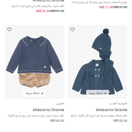
Artesanía Granlei
بوليرو كارديغان محبوك مزين بفيونكة لون زهري للبنات
طقم شورت وكارديغان قطن لون زهري للبنات الرضع
UK£ 21.00
UK£ 41.00
UK£ 55.00
UK£ 91.00
إضافة سريعة
إضافة سريعة
الموسم الجديد
حصري
Artesanía Granlei
Artesanía Granlei
طقم معطف وقبعة محبوك لون أزرق داكن للأولاد الرضع
طقم شورت مخمل وتوب محبوك لون بيج وأزرق للأولاد
UK£ 65.00
UK£ 65.00