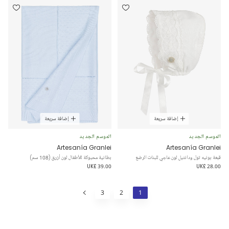
إضافة سريعة
إضافة سريعة
الموسم الجديد
الموسم الجديد
Artesanía Granlei
Artesanía Granlei
قبعة بونيه تول ودانتيل لون عاجي للبنات الرضع
بطانية محبوكة للأطفال لون أزرق (108 سم)
UK£ 39.00
UK£ 28.00
3
2
1