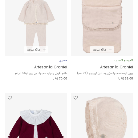
إضافة سريعة
إضافة سريعة
الموسم الجديد
حصري
Artesanía Granlei
Artesanía Granlei
بيبي نيست محبوك مزين بدانتيل لون بيج (71 سم)
طقم أفرول وبونيه محبوك لون بيج للبنات الرضع
UK£ 70.00
UK£ 59.00