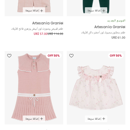
إضافة سريعة
إضافة سريعة
الموسم الجديد
Artesanía Granlei
Artesanía Granlei
طقم قميص وشورت لون أبيض وزهري فاتح للأولاد
طقم بنطلون محبوك لون أخضر داكن للأولاد
UK£ 57.00
UK£ 114.00
UK£ 61.00
50% OFF
50% OFF
إضافة سريعة
إضافة سريعة