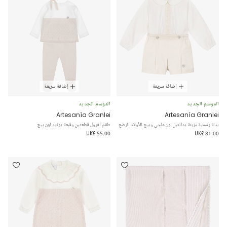
إضافة سريعة
إضافة سريعة
الموسم الجديد
الموسم الجديد
Artesanía Granlei
Artesanía Granlei
بدلة رسمية مزينة بدانتيل لون عاجي وبيج للأولاد الرضع
طقم أفرول قطعتين وقبعة بونيه لون بيج
UK£ 55.00
UK£ 81.00