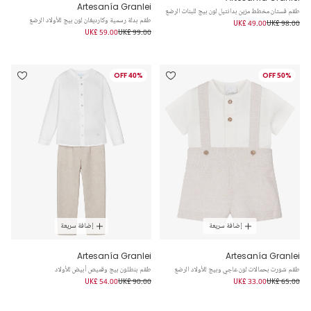
Artesanía Granlei
طقم فستان مخطط مزين بدانتيل لون بيج للبنات الرضع
طقم بدلة رسمية وكارديغان لون بيج للأولاد الرضع
UK£ 49.00
UK£ 98.00
UK£ 59.00
UK£ 99.00
40% OFF
50% OFF
إضافة سريعة
إضافة سريعة
Artesanía Granlei
Artesanía Granlei
طقم شورت بحمالات لون عاجي وبيج للأولاد الرضع
طقم بنطلون بيج وقميص أبيض للأولاد
UK£ 54.00
UK£ 90.00
UK£ 33.00
UK£ 65.00