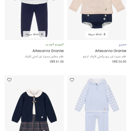
إضافة سريعة
إضافة سريعة
حصري
الموسم الجديد
Artesanía Granlei
Artesanía Granlei
طقم شورت لون بيج وكحلي للأولاد الرضع
طقم بنطلون محبوك لون كحلي للأولاد
UK£ 61.00
UK£ 54.00