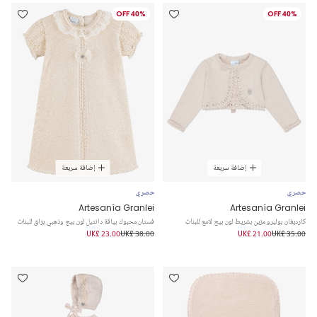
40% OFF
40% OFF
إضافة سريعة
إضافة سريعة
حصري
حصري
Artesanía Granlei
Artesanía Granlei
كارديغان بوليرو مزين بشريط لون بيج لامع للبنات
فستان محبوك بياقة دانتيل لون بيج وذهبي برّاق للبنات
UK£ 23.00
UK£ 38.00
UK£ 21.00
UK£ 35.00