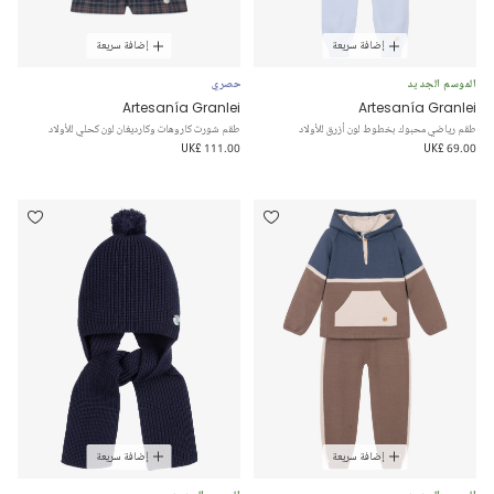
إضافة سريعة
إضافة سريعة
الموسم الجديد
حصري
Artesanía Granlei
Artesanía Granlei
طقم رياضي محبوك بخطوط لون أزرق للأولاد
طقم شورت كاروهات وكارديغان لون كحلي للأولاد
UK£ 111.00
UK£ 69.00
إضافة سريعة
إضافة سريعة