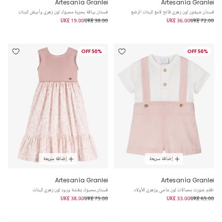
Artesanía Granlei
Artesanía Granlei
فستان شيفون لون زهري فاتح لامع للبنات الرضع
فستان بياقة بحرية محبوك لون زهري وأبيض للبنات
UK£ 19.00
UK£ 38.00
UK£ 36.00
UK£ 72.00
50% OFF
50% OFF
إضافة سريعة
إضافة سريعة
Artesanía Granlei
Artesanía Granlei
طقم شورت بحمالات لون عاجي وزهري للأولاد
فستان محبوك بنقشة ورود لون زهري للبنات
UK£ 38.00
UK£ 75.00
UK£ 33.00
UK£ 65.00