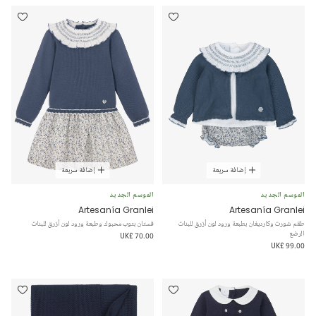
إضافة سريعة
إضافة سريعة
الموسم الجديد
الموسم الجديد
Artesanía Granlei
Artesanía Granlei
طقم شورت وكارديغان بطبعة ورود لون أزرق للبنات
فستان بتوب محبوك وطبعة ورود لون أزرق للبنات
الرضع
UK£ 70.00
UK£ 99.00