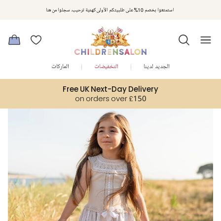
مكافآت تشلدرن صالون | اجمعوا النقاط مع كل عملية شراء لتحصلوا على هدايا حصرية وعروض مصممة خصيصا لتلبي
استمتعوا بخصم 10% على طلبيتكم الأولى كهدية ترحيب. سجلوا من هنا
متطلباتكم
الجديد لدينا
التخفيضات
الماركات
Free UK Next-Day Delivery
on orders over £150