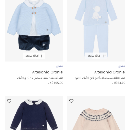
إضافة سريعة
إضافة سريعة
حصري
حصري
Artesanía Granlei
Artesanía Granlei
طقم بنطلون محبوك لون أزرق فاتح للأولاد الرضع
طقم كارديغان وشورت مخمل لون أزرق للأولاد
UK£ 105.00
UK£ 53.00