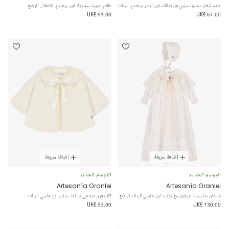
طقم ليقنز محبوك مزين بفيونكات لون أحمر برغندي للبنات
طقم شورت محبوك لون برغندي للأطفال الرضع
UK£ 91.00
UK£ 61.00
إضافة سريعة
إضافة سريعة
الموسم الجديد
الموسم الجديد
Artesanía Granlei
Artesanía Granlei
فستان مناسبات شيفون مع بونيه لون عاجي للبنات الرضع
كاب فرو صناعي برباط ساتان لون عاجي للبنات
UK£ 53.00
UK£ 130.00