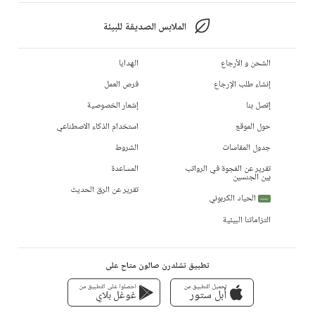
الملابس الصديقة للبيئة
الشحن و الأرجاع
الهدايا
إنشاء طلب الإرجاع
فرص العمل
إتصل بنا
إشعار الخصوصية
حول الموقع
استخدام الذكاء الاصطناعي
جدول المقاسات
الشروط
تقرير عن الفجوة في الرواتب
المساعدة
بين الجنسين
تقرير عن الرق الحديث
الحياد الكربوني
جديد
التزاماتنا البيئية
تطبيق تشلدرن صالون متاح على
تحميل التطبيق من
احصلوا على التطبيق من
أبل ستور
غوغل بلاي