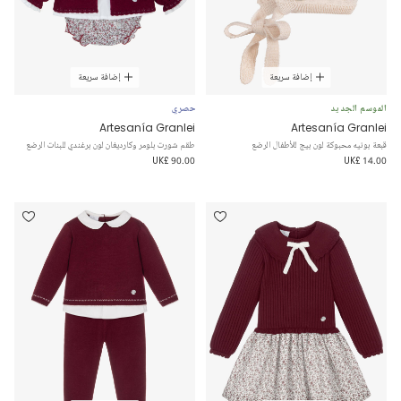
إضافة سريعة
إضافة سريعة
الموسم الجديد
حصري
Artesanía Granlei
Artesanía Granlei
قبعة بونيه محبوكة لون بيج للأطفال الرضع
طقم شورت بلومر وكارديغان لون برغندي للبنات الرضع
UK£ 90.00
UK£ 14.00