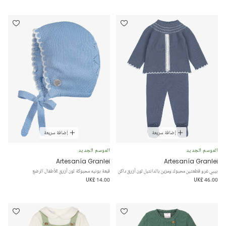
إضافة سريعة
إضافة سريعة
الموسم الجديد
الموسم الجديد
Artesanía Granlei
Artesanía Granlei
بيبي غرو قطعتين محبوك ومزين بالدانتيل لون أزرق داكن
قبعة بونيه محبوكة لون أزرق للأطفال الرضع
UK£ 14.00
UK£ 46.00