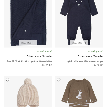
إضافة سريعة
إضافة سريعة
الموسم الجديد
الموسم الجديد
Artesanía Granlei
Artesanía Granlei
بيبي غرو محبوك بياقة منسوجة لون كحلي
بطانية محبوكة لون كحلي للأطفال الرضع (107 سم)
UK£ 39.00
UK£ 52.00