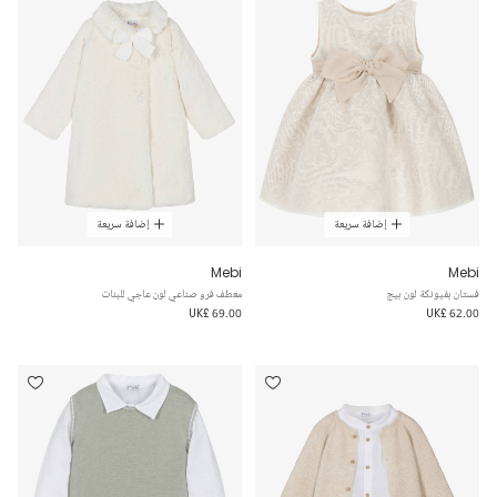
إضافة سريعة
إضافة سريعة
Mebi
Mebi
فستان بفيونكة لون بيج
معطف فرو صناعي لون عاجي للبنات
UK£ 69.00
UK£ 62.00