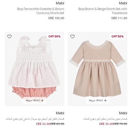
Mebi
Mebi
Boys Terracotta Sweater & Brown
Boys Brown & Beige Shorts Set with
Corduroy Shorts Set
Toadstools
UK£ 105.00
UK£ 111.00
50% OFF
50% OFF
إضافة سريعة
إضافة سريعة
Mebi
Mebi
فستان مزين بدانتيل مطرز لون زهري للبنات
فستان قطن لون أبيض مع سروال داخلي لون زهري للبنات
UK£ 32.00
UK£ 63.00
UK£ 35.00
UK£ 70.00