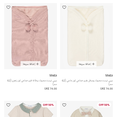
إضافة سريعة
إضافة سريعة
Mebi
Mebi
بيبي نيست محبوك ومبطن بفرو صناعي لون عاجي (62
بيبي نيست محبوك ببطانة فرو صناعي لون زهري (62
سم)
سم)
UK£ 74.00
UK£ 74.00
50% OFF
50% OFF