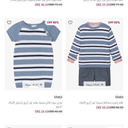
UK£ 38.00
UK£ 75.00
UK£ 39.00
UK£ 77.00
40% OFF
50% OFF
إضافة سريعة
إضافة سريعة
Mebi
Mebi
طقم شورت مخطط محبوك لون أزرق للأولاد
بودي سوت قطن محبوك مقلم لون أزرق وأبيض للأولاد
الرضع
UK£ 48.00
UK£ 96.00
UK£ 28.00
UK£ 46.00