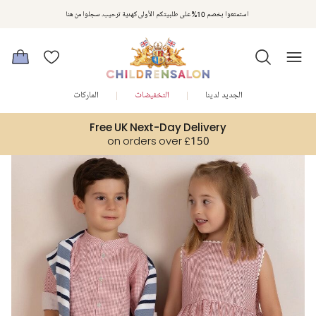
مكافآت تشلدرن صالون | اجمعوا النقاط مع كل عملية شراء لتحصلوا على هدايا حصرية وعروض مصممة خصيصا لتلبي
استمتعوا بخصم 10% على طلبيتكم الأولى كهدية ترحيب. سجلوا من هنا
متطلباتكم
الجديد لدينا
التخفيضات
الماركات
Free UK Next-Day Delivery
on orders over £150