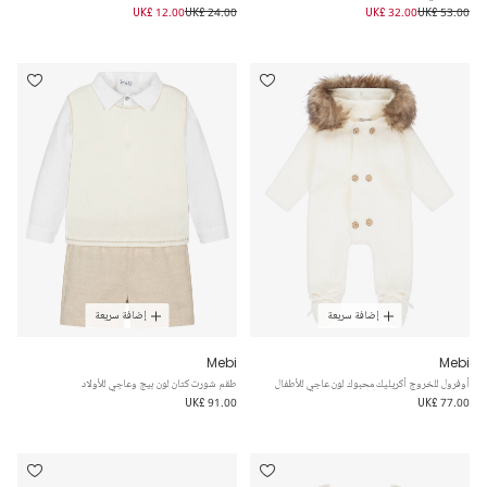
UK£ 12.00
UK£ 24.00
UK£ 32.00
UK£ 53.00
إضافة سريعة
إضافة سريعة
Mebi
Mebi
أوفرول للخروج أكريليك محبوك لون عاجي للأطفال
طقم شورت كتان لون بيج وعاجي للأولاد
UK£ 91.00
UK£ 77.00