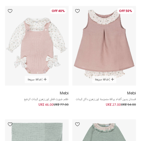
40% OFF
50% OFF
إضافة سريعة
إضافة سريعة
Mebi
Mebi
فستان بدون أكمام بياقة متموجة لون زهري داكن للبنات
طقم شورت قطن لون زهري للبنات الرضع
UK£ 46.00
UK£ 77.00
UK£ 27.00
UK£ 54.00