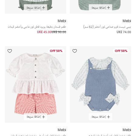
إضافة سريعة
إضافة سريعة
Mebi
Mebi
بيبي نيست فرو صناعي لون أخضر (62 سم)
طقم فستان بطبعة ورود قطن لون عاجي وأخضر للبنات
UK£ 45.00
UK£ 90.00
UK£ 74.00
50% OFF
50% OFF
إضافة سريعة
إضافة سريعة
Mebi
Mebi
طقم شورت قطن لون أزرق للبنات الرضع
طقم بلوزة قطن لون أبيض وشورت لون زهري للبنات