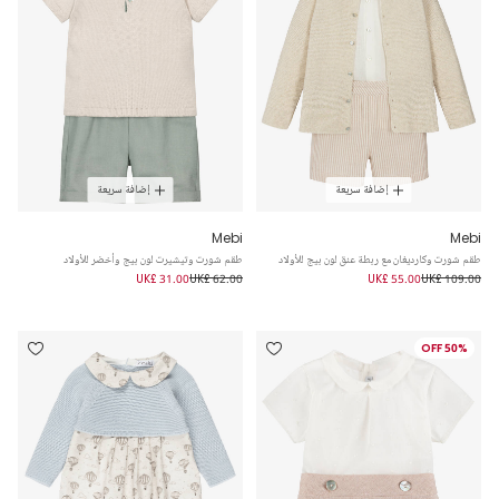
إضافة سريعة
إضافة سريعة
Mebi
Mebi
طقم شورت وكارديغان مع ربطة عنق لون بيج للأولاد
طقم شورت وتيشيرت لون بيج وأخضر للأولاد
UK£ 31.00
UK£ 62.00
UK£ 55.00
UK£ 109.00
50% OFF