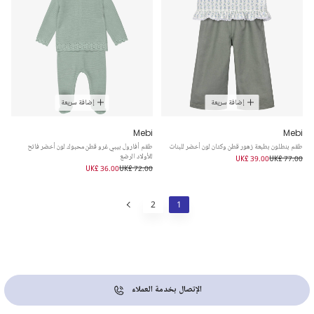
إضافة سريعة
إضافة سريعة
Mebi
Mebi
طقم بنطلون بطبعة زهور قطن وكتان لون أخضر للبنات
طقم أفارول بيبي غرو قطن محبوك لون أخضر فاتح
للأولاد الرضع
UK£ 39.00
UK£ 77.00
UK£ 36.00
UK£ 72.00
2
1
الإتصال بخدمة العملاء