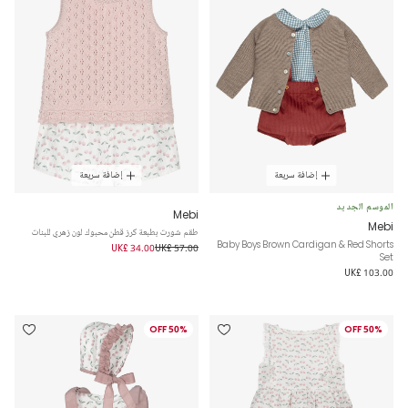
إضافة سريعة
إضافة سريعة
الموسم الجديد
Mebi
Mebi
طقم شورت بطبعة كرز قطن محبوك لون زهري للبنات
Baby Boys Brown Cardigan & Red Shorts
UK£ 34.00
UK£ 57.00
Set
UK£ 103.00
50% OFF
50% OFF