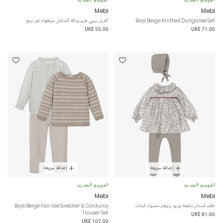
Mebi
Mebi
Boys Beige Knitted Dungaree Set
أفرول بيبي غرو بياقة كشكش جينغهام لون بيج
UK£ 55.00
UK£ 71.00
إضافة سريعة
إضافة سريعة
الموسم الجديد
الموسم الجديد
Mebi
Mebi
طقم فستان بطبعة ورود وليقنز محبوك للبنات
Boys Beige Fair Isle Sweater & Corduroy
Trouser Set
UK£ 81.00
UK£ 107.00