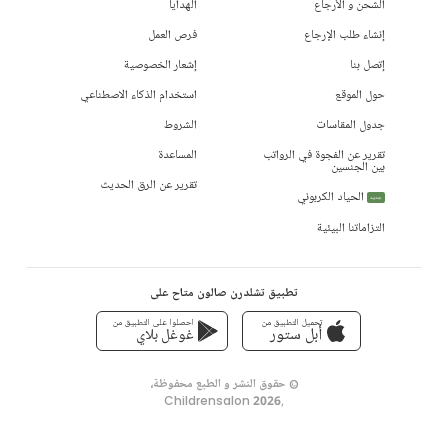
الشحن و الأرجاع
الهدايا
إنشاء طلب الإرجاع
فرص العمل
إتصل بنا
إشعار الخصوصية
حول الموقع
استخدام الذكاء الاصطناعي
جدول المقاسات
الشروط
تقرير عن الفجوة في الرواتب
المساعدة
بين الجنسين
تقرير عن الرق الحديث
الحياد الكربوني
جديد
التزاماتنا البيئية
تطبيق تشلدرن صالون متاح على
تحميل التطبيق من
احصلوا على التطبيق من
أبل ستور
غوغل بلاي
© حقوق النشر و الطبع محفوظة،
Childrensalon 2026
,