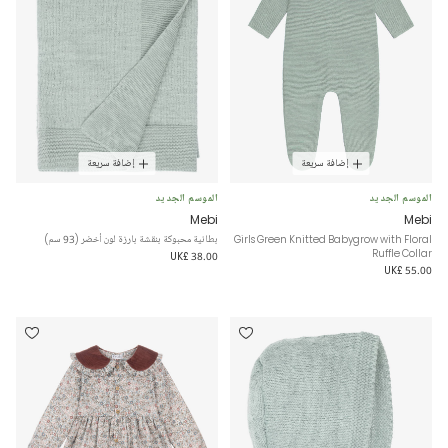
إضافة سريعة
إضافة سريعة
الموسم الجديد
الموسم الجديد
Mebi
Mebi
Girls Green Knitted Babygrow with Floral
بطانية محبوكة بنقشة بارزة لون أخضر (93 سم)
Ruffle Collar
UK£ 38.00
UK£ 55.00