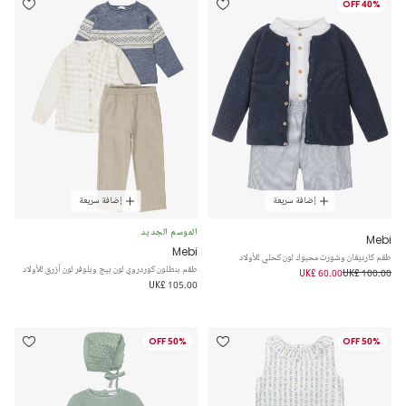
40% OFF
إضافة سريعة
إضافة سريعة
الموسم الجديد
Mebi
Mebi
طقم كارديغان وشورت محبوك لون كحلي للأولاد
طقم بنطلون كوردروي لون بيج وبلوفر لون أزرق للأولاد
UK£ 60.00
UK£ 100.00
UK£ 105.00
50% OFF
50% OFF