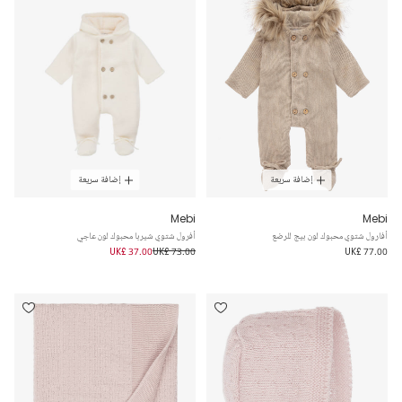
إضافة سريعة
إضافة سريعة
Mebi
Mebi
أفارول شتوي محبوك لون بيج للرضع
أفرول شتوي شيربا محبوك لون عاجي
UK£ 37.00
UK£ 73.00
UK£ 77.00