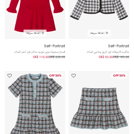
إضافة سريعة
إضافة سريعة
Self-Portrait
Self-Portrait
جاكيت كاروهات لون أزرق وعاجي للبنات
فستان محبوك مزين بورود ساتان لون أحمر للبنات
UK£ 110.00
UK£ 220.00
UK£ 93.00
UK£ 185.00
50% OFF
50% OFF