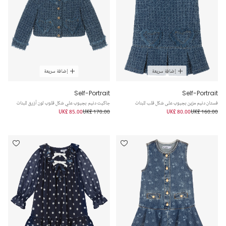
إضافة سريعة
إضافة سريعة
Self-Portrait
Self-Portrait
فستان دنيم مزين بجيوب على شكل قلب للبنات
جاكيت دنيم بجيوب علي شكل قلوب لون أزرق للبنات
UK£ 85.00
UK£ 170.00
UK£ 80.00
UK£ 160.00