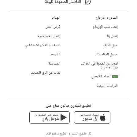
الملابس الصديقة للبيئة
الشحن و الأرجاع
الهدايا
إنشاء طلب الإرجاع
فرص العمل
إتصل بنا
إشعار الخصوصية
حول الموقع
استخدام الذكاء الاصطناعي
جدول المقاسات
الشروط
تقرير عن الفجوة في الرواتب
المساعدة
بين الجنسين
تقرير عن الرق الحديث
الحياد الكربوني
جديد
التزاماتنا البيئية
تطبيق تشلدرن صالون متاح على
تحميل التطبيق من
احصلوا على التطبيق من
أبل ستور
غوغل بلاي
© حقوق النشر و الطبع محفوظة،