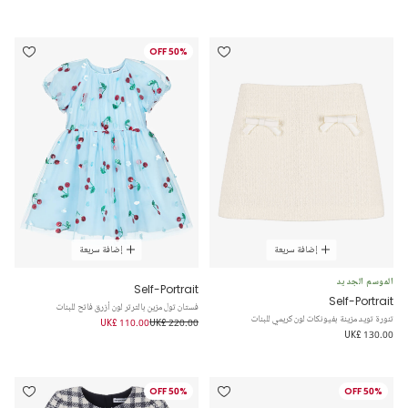
50% OFF
إضافة سريعة
إضافة سريعة
الموسم الجديد
Self-Portrait
Self-Portrait
فستان تول مزين بالترتر لون أزرق فاتح للبنات
تنورة تويد مزينة بفيونكات لون كريمي للبنات
UK£ 110.00
UK£ 220.00
UK£ 130.00
50% OFF
50% OFF