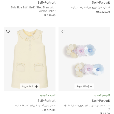
Self-Portrait
Self-Portrait
فستان دانتيل غيبور لون أخضر نعناعي للبنات
Girls Blue & White Knitted Dress with
Ruffled Collar
UK£ 220.00
UK£ 220.00
إضافة سريعة
إضافة سريعة
الموسم الجديد
الموسم الجديد
Self-Portrait
Self-Portrait
مشابك شعر مزينة بورود لون زهري باستيل للبنات (عدد
فستان بدون أكمام ساتان لون أصفر فاتح للبنات
2)
UK£ 185.00
UK£ 35.00