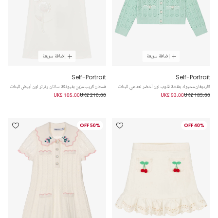
إضافة سريعة
إضافة سريعة
Self-Portrait
Self-Portrait
كارديغان محبوك بنقشة قلوب لون أخضر نعناعي للبنات
فستان كريب مزين بفيونكة ساتان وترتر لون أبيض للبنات
UK£ 105.00
UK£ 210.00
UK£ 93.00
UK£ 185.00
50% OFF
40% OFF