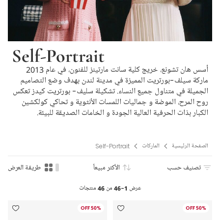
Self-Portrait
أسس هان تشونع، خريج كلية سانت مارتينز للفنون، في عام 2013
ماركة سيلف-بورتريت المميزة في مدينة لندن بهدف وضع التصاميم
الجميلة في متناول جميع النساء. تشكيلة سليف- بورتريت كيدز تعكس
روح المرح، الموضة و جماليات اللمسات الأنثوية و تحاكي كولكشين
الكبار بذات الحرفية العالية الجودة و الخامات الصديقة للبيئة.
الصفحة الرئيسية
الماركات
Self-Portrait
تصنيف حسب
الأكثر مبيعاً
طريقة العرض
عرض
1-46
من
46
منتجات
50% OFF
50% OFF