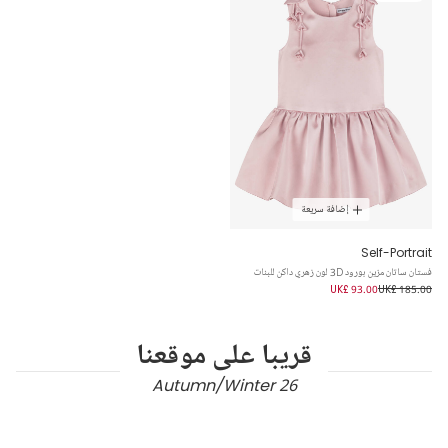
إضافة سريعة
Self-Portrait
فستان ساتان مزين بورود 3D لون زهري داكن للبنات
UK£ 93.00
UK£ 185.00
قريبا على موقعنا
Autumn/Winter 26