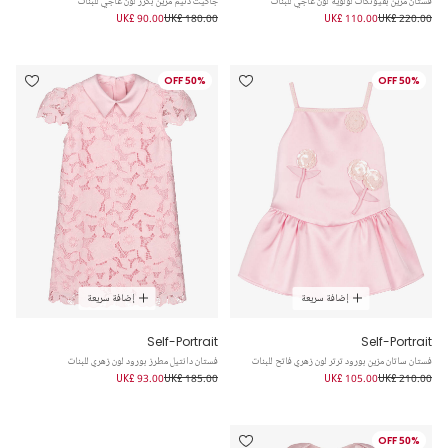
فستان مزين بفيونكات لؤلؤية لون عاجي للبنات
جاكيت دنيم مزين بكرز لون عاجي للبنات
UK£ 90.00
UK£ 180.00
UK£ 110.00
UK£ 220.00
50% OFF
50% OFF
إضافة سريعة
إضافة سريعة
Self-Portrait
Self-Portrait
فستان ساتان مزين بورود ترتر لون زهري فاتح للبنات
فستان دانتيل مطرز بورود لون زهري للبنات
UK£ 93.00
UK£ 185.00
UK£ 105.00
UK£ 210.00
50% OFF