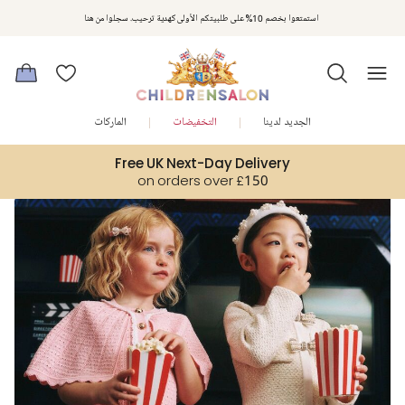
مكافآت تشلدرن صالون | اجمعوا النقاط مع كل عملية شراء لتحصلوا على هدايا حصرية وعروض مصممة خصيصا لتلبي
استمتعوا بخصم 10% على طلبيتكم الأولى كهدية ترحيب. سجلوا من هنا
متطلباتكم
الجديد لدينا
التخفيضات
الماركات
Free UK Next-Day Delivery
on orders over £150