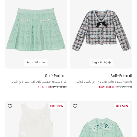
إضافة سريعة
إضافة سريعة
Self-Portrait
Self-Portrait
كارديغان محبوك بتأثير تويد لون أزرق وأسود للبنات
تنورة محبوكة بتصميم قلوب لون أخضر فاتح للبنات
UK£ 60.00
UK£ 120.00
UK£ 100.00
UK£ 200.00
50% OFF
50% OFF