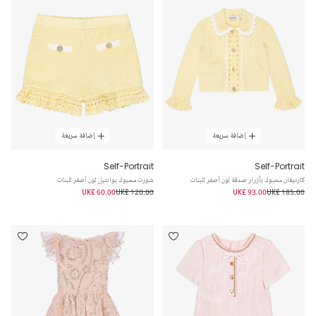
إضافة سريعة
إضافة سريعة
Self-Portrait
Self-Portrait
كارديغان محبوك بأزرار صدفة لون أصفر للبنات
شورت محبوك بوانتيل لون أصفر للبنات
UK£ 60.00
UK£ 120.00
UK£ 93.00
UK£ 185.00