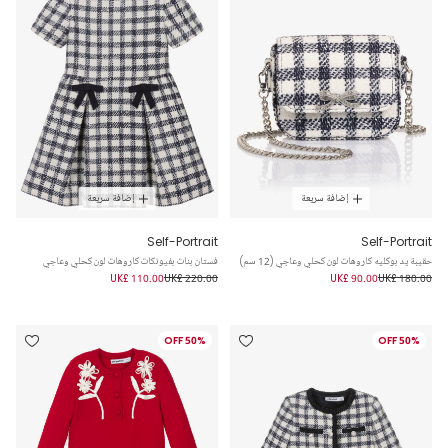
إضافة سريعة
إضافة سريعة
Self-Portrait
Self-Portrait
حقيبة يد بوكليه كاروهات لون كحلي وعاجي (12 سم)
فستان بنات بفيونكات كاروهات لون كحلي وعاجي
UK£ 110.00
UK£ 220.00
UK£ 90.00
UK£ 180.00
50% OFF
50% OFF