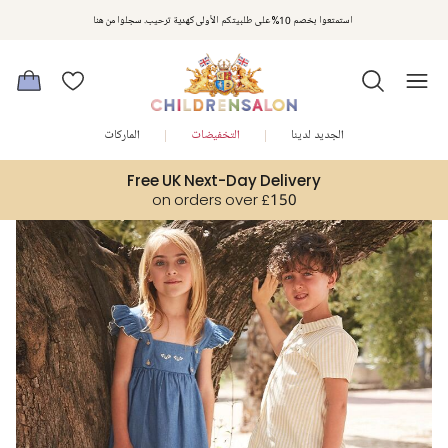
مكافآت تشلدرن صالون | اجمعوا النقاط مع كل عملية شراء لتحصلوا على هدايا حصرية وعروض مصممة خصيصا لتلبي
استمتعوا بخصم 10% على طلبيتكم الأولى كهدية ترحيب. سجلوا من هنا
متطلباتكم
الجديد لدينا
التخفيضات
الماركات
Free UK Next-Day Delivery
on orders over £150