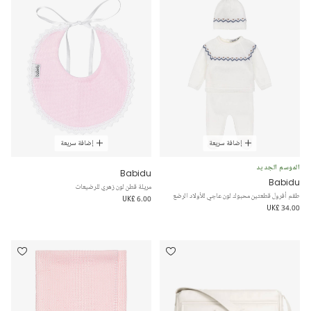
إضافة سريعة
إضافة سريعة
الموسم الجديد
Babidu
Babidu
مريلة قطن لون زهري للرضيعات
طقم أفرول قطعتين محبوك لون عاجي للأولاد الرضع
UK£ 6.00
UK£ 34.00