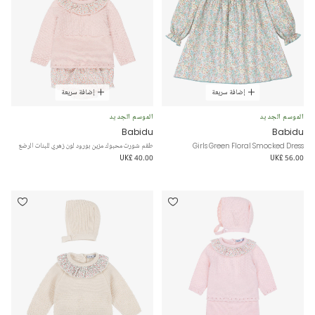
إضافة سريعة
إضافة سريعة
الموسم الجديد
الموسم الجديد
Babidu
Babidu
Girls Green Floral Smocked Dress
طقم شورت محبوك مزين بورود لون زهري للبنات الرضع
UK£ 40.00
UK£ 56.00