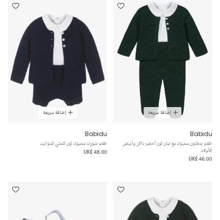
إضافة سريعة
إضافة سريعة
Babidu
Babidu
طقم بنطلون محبوك مع تبان لون أخضر داكن وأبيض
طقم شورت محبوك لون كحلي للمواليد
للأولاد
UK£ 48.00
UK£ 46.00