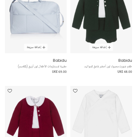
إضافة سريعة
إضافة سريعة
Babidu
Babidu
طقم شورت محبوك لون أخضر غامق للمواليد
حقيبة لمستلزمات الأطفال لون أزرق (45سم)
UK£ 69.00
UK£ 48.00