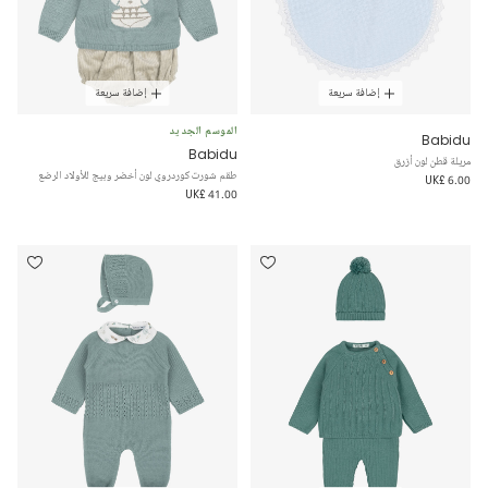
إضافة سريعة
إضافة سريعة
الموسم الجديد
Babidu
Babidu
مريلة قطن لون أزرق
طقم شورت كوردروي لون أخضر وبيج للأولاد الرضع
UK£ 6.00
UK£ 41.00