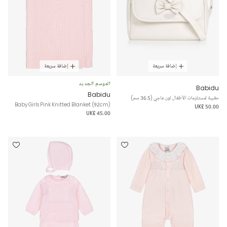
إضافة سريعة
إضافة سريعة
الموسم الجديد
Babidu
Babidu
حقيبة لمستلزمات الأطفال لون عاجي (36.5 سم)
Baby Girls Pink Knitted Blanket (92cm)
UK£ 50.00
UK£ 45.00