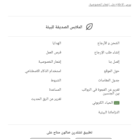
يرجى الاطلاع على إشعار الخصوصية.
الملابس الصديقة للبيئة
الشحن و الأرجاع
الهدايا
إنشاء طلب الإرجاع
فرص العمل
إتصل بنا
إشعار الخصوصية
حول الموقع
استخدام الذكاء الاصطناعي
جدول المقاسات
الشروط
تقرير عن الفجوة في الرواتب
المساعدة
بين الجنسين
تقرير عن الرق الحديث
الحياد الكربوني
جديد
التزاماتنا البيئية
تطبيق تشلدرن صالون متاح على