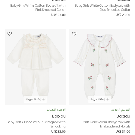
Baby Girls White Cotton Bodysuit with
Baby Girls White Cotton Bodysuit with
Pink Smocked Collar
Blue Smocked Collar
UK£ 23.00
UK£ 23.00
إضافة سريعة
إضافة سريعة
الموسم الجديد
الموسم الجديد
Babidu
Babidu
Baby Girls 2 Piece Velour Babygrow with
Girls Ivory Velour Babygrow with
Smocking
Embroidered Florals
UK£ 33.00
UK£ 31.00