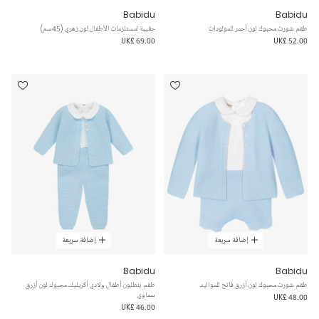
Babidu
Babidu
طقم شورت محبوك لون أحمر للمولودات
حقيبة لمستلزمات الأطفال لون زهري (45سم)
UK£ 69.00
UK£ 52.00
إضافة سريعة
إضافة سريعة
Babidu
Babidu
طقم شورت محبوك لون أزرق فاتح للمواليد
طقم بنطلون أطفال ولادي أكريليك محبوك لون أزرق
سماوي
UK£ 48.00
UK£ 46.00