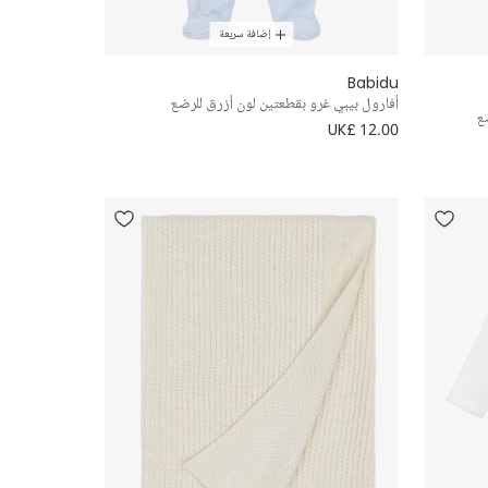
إضافة سريعة
Babidu
أفارول بيبي غرو بقطعتين لون أزرق للرضع
ع
UK£ 12.00