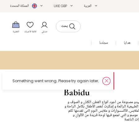
العربية
UK£ GBP
المملكة المتحدة
بحث
حسابي
قائمة الأمنيات
الحقيبة
هدايا
مجلتنا
التخفيضات
Babidu
دو مصنوعة من أجود أنواع القطن، الكتّان و الصوف و
لطبيعية الرائعة و إبتكرت لتغمر الأطفال بكامل الراحة و
لملابس، الأكسسوارات و ملابس النوم التي تقدمها لكم
موسم و التي تجمع فيها لوحة فريدة من الألوان و
ت الناعمة