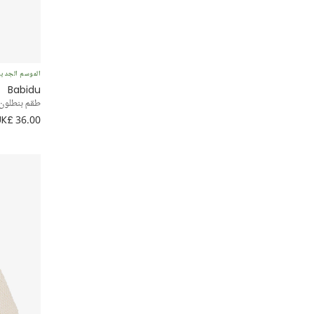
خفيف الوزن
رسمي
الموسم الجدي
أطقم
Babidu
طقم بنطلون 
كاجوال
UK£ 36.00
أوفر نايت
تول
ايه لاين
مناسبة خاصة