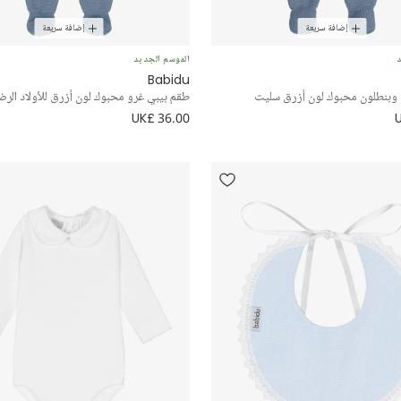
إضافة سريعة
إضافة سريعة
د
الموسم الجديد
Babidu
بنطلون محبوك لون أزرق سليت
طقم بيبي غرو محبوك لون أزرق للأولاد الرض
UK£ 36.00