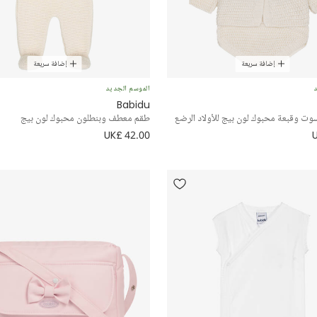
إضافة سريعة
إضافة سريعة
د
الموسم الجديد
Babidu
ت وقبعة محبوك لون بيج للأولاد الرضع
طقم معطف وبنطلون محبوك لون بيج
UK£ 42.00