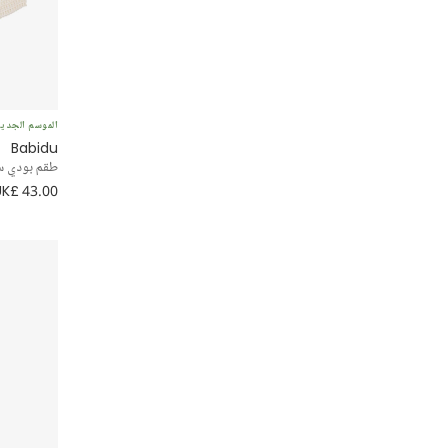
الموسم الجدي
Babidu
طقم بودي سو
UK£ 43.00