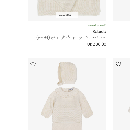
إضافة سريعة
الموسم الجديد
Babidu
بطانية محبوكة لون بيج للأطفال الرضع (94 سم)
UK£ 36.00