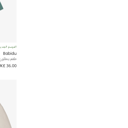
الموسم الجدي
Babidu
طقم بنطلون 
UK£ 36.00