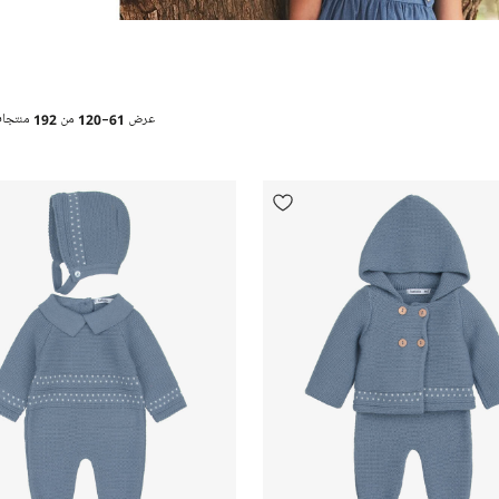
عرض
61-120
من
192
منتجا