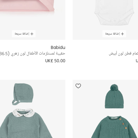
إضافة سريعة
إضافة سريعة
Babidu
كمام قطن لون أبيض
حقيبة لمستلزمات الأطفال لون زهري (36.5 سم)
UK£ 50.00