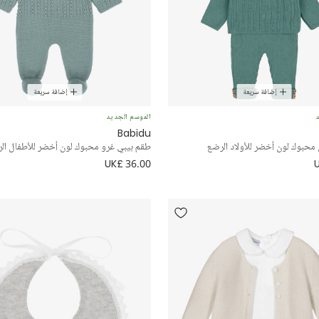
إضافة سريعة
إضافة سريعة
د
الموسم الجديد
Babidu
محبوك لون أخضر للأولاد الرضع
طقم بيبي غرو محبوك لون أخضر للأطفال ال
UK£ 36.00