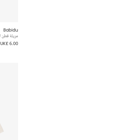
7- 8 سنوات
الأساسيات
كلاسيكي
9 - 10 سنوات
ضيوف الزفاف
ألوان حيادية
Babidu
11 - 12 سنة
مريلة قطن ل
المعمودية
محبوك
UK£ 6.00
13 - 14 سنة
طبعة ورود
15 - 16 سنة
تطريز سموك
16+ سنة
قطعتين
إطلالة كلاسيكية
Striped
مخمل