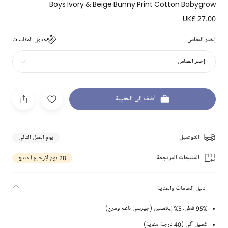
Boys Ivory & Beige Bunny Print Cotton Babygrow
UK£ 27.00
إختر المقاس
جدول المقاسات
إختر المقاس
أضف إلى الحقيبة
التوصيل
يوم العمل التالي
المنتجات المرتجعة
28 يوم لإرجاع المنتج
دليل الخامات والعناية
95% قطن، 5% إيلاستين (جيرسي ناعم ومرن)
غسيل آلي (40 درجة مئوية)