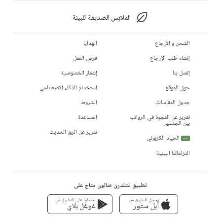
الملابس الصديقة للبيئة
الشحن و الأرجاع
الهدايا
إنشاء طلب الإرجاع
فرص العمل
إتصل بنا
إشعار الخصوصية
حول الموقع
استخدام الذكاء الاصطناعي
جدول المقاسات
الشروط
تقرير عن الفجوة في الرواتب
المساعدة
بين الجنسين
تقرير عن الرق الحديث
الحياد الكربوني
جديد
التزاماتنا البيئية
تطبيق تشلدرن صالون متاح على
تحميل التطبيق من
احصلوا على التطبيق من
أبل ستور
غوغل بلاي