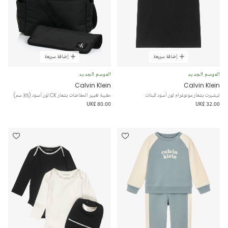
إضافة سريعة
إضافة سريعة
الموسم الجديد
الموسم الجديد
Calvin Klein
Calvin Klein
تيشيرت بشعار مونوغرام لون أسود للبنات
حقيبة تغيير الحفاضات بشعار CK لون أسود (35 سم)
UK£ 80.00
UK£ 32.00