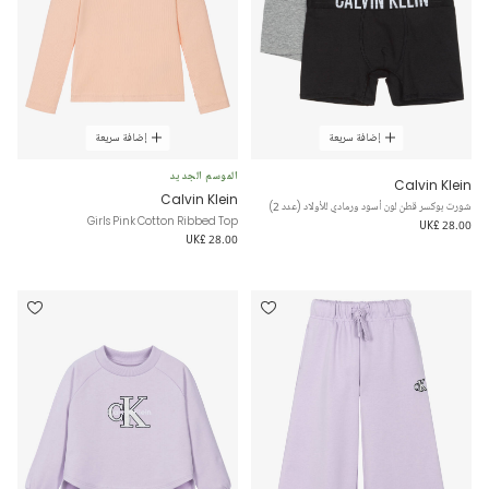
إضافة سريعة
إضافة سريعة
الموسم الجديد
Calvin Klein
Calvin Klein
شورت بوكسر قطن لون أسود ورمادي للأولاد (عدد 2)
Girls Pink Cotton Ribbed Top
UK£ 28.00
UK£ 28.00