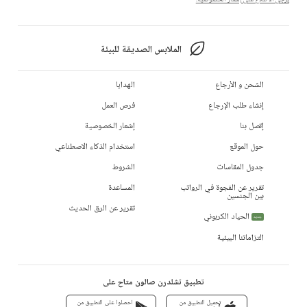
الملابس الصديقة للبيئة
الشحن و الأرجاع
الهدايا
إنشاء طلب الإرجاع
فرص العمل
إتصل بنا
إشعار الخصوصية
حول الموقع
استخدام الذكاء الاصطناعي
جدول المقاسات
الشروط
تقرير عن الفجوة في الرواتب
المساعدة
بين الجنسين
تقرير عن الرق الحديث
الحياد الكربوني
جديد
التزاماتنا البيئية
تطبيق تشلدرن صالون متاح على
تحميل التطبيق من
احصلوا على التطبيق من