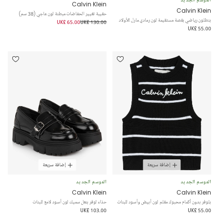
Calvin Klein
Calvin Klein
حقيبة تغيير الحفاضات مبطنة لون عاجي (38 سم)
بنطلون رياضي بقصة مستقيمة لون رمادي مارل للأولاد
UK£ 65.00
UK£ 130.00
UK£ 55.00
إضافة سريعة
إضافة سريعة
الموسم الجديد
الموسم الجديد
Calvin Klein
Calvin Klein
بلوفر بدون أكمام محبوك مقلم لون أبيض وأسود للبنات
حذاء لوفر بنعل سميك لون أسود لامع للبنات
UK£ 103.00
UK£ 55.00