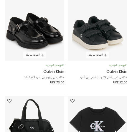
إضافة سريعة
إضافة سريعة
الموسم الجديد
الموسم الجديد
Calvin Klein
Calvin Klein
حذاء رياضي بشعار CK جلد صناعي لون أسود
حذاء بسير بإبزيم لون أسود لامع للبنات
UK£ 73.00
UK£ 52.00