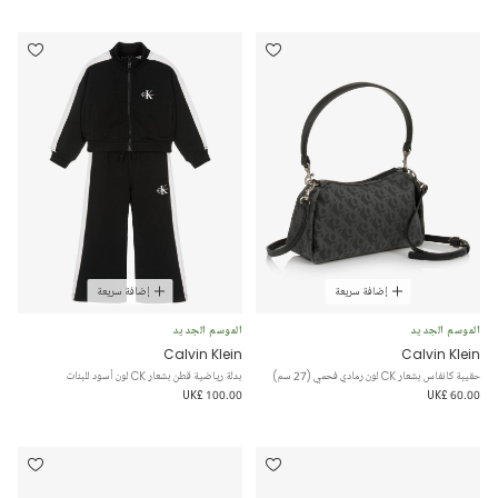
إضافة سريعة
إضافة سريعة
الموسم الجديد
الموسم الجديد
Calvin Klein
Calvin Klein
حقيبة كانفاس بشعار CK لون رمادي فحمي (27 سم)
بدلة رياضية قطن بشعار CK لون أسود للبنات
UK£ 100.00
UK£ 60.00