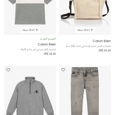
إضافة سريعة
إضافة سريعة
الموسم الجديد
Calvin Klein
Calvin Klein
حقيبة يد فليس شيربا لون عاجي للبنات (24 سم)
تيشيرت قطن جيرسي لون رمادي للأولاد
UK£ 45.00
UK£ 28.00