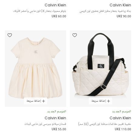
Calvin Klein
Calvin Klein
بدلة رياضية بشعار مطرز قطن عضوي لون كريمي
بلوفر محبوك بشعار CK لون عاجي وأخضر للأولاد
UK£ 60.00
UK£ 90.00
إضافة سريعة
إضافة سريعة
الموسم الجديد
الموسم الجديد
Calvin Klein
Calvin Klein
حقيبة تغيير حفاضات مبطنة لون كريمي (32 سم)
فستان ميلانو جيرسي لون عاجي للبنات
UK£ 55.00
UK£ 110.00