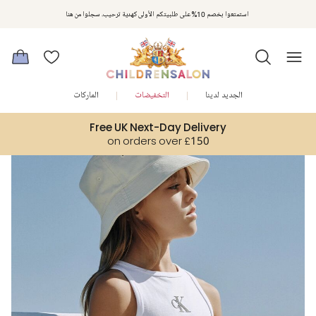
مكافآت تشلدرن صالون | اجمعوا النقاط مع كل عملية شراء لتحصلوا على هدايا حصرية وعروض مصممة خصيصا لتلبي
استمتعوا بخصم 10% على طلبيتكم الأولى كهدية ترحيب. سجلوا من هنا
متطلباتكم
الجديد لدينا
التخفيضات
الماركات
Free UK Next-Day Delivery
on orders over £150