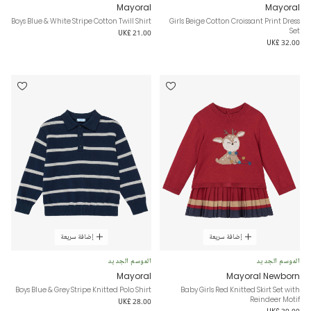
Mayoral
Mayoral
Boys Blue & White Stripe Cotton Twill Shirt
Girls Beige Cotton Croissant Print Dress
Set
UK£ 21.00
UK£ 32.00
إضافة سريعة
إضافة سريعة
الموسم الجديد
الموسم الجديد
Mayoral
Mayoral Newborn
Boys Blue & Grey Stripe Knitted Polo Shirt
Baby Girls Red Knitted Skirt Set with
Reindeer Motif
UK£ 28.00
UK£ 39.00