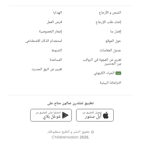
الشحن و الأرجاع
الهدايا
إنشاء طلب الإرجاع
فرص العمل
إتصل بنا
إشعار الخصوصية
حول الموقع
استخدام الذكاء الاصطناعي
جدول المقاسات
الشروط
تقرير عن الفجوة في الرواتب
المساعدة
بين الجنسين
تقرير عن الرق الحديث
الحياد الكربوني
جديد
التزاماتنا البيئية
تطبيق تشلدرن صالون متاح على
تحميل التطبيق من
احصلوا على التطبيق من
أبل ستور
غوغل بلاي
© حقوق النشر و الطبع محفوظة،
Childrensalon 2026
,