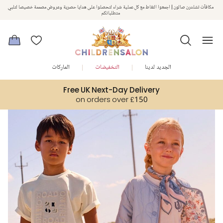
مكافآت تشلدرن صالون | اجمعوا النقاط مع كل عملية شراء لتحصلوا على هدايا حصرية وعروض مصممة خصيصا لتلبي
استمتعوا بخصم 10% على طلبيتكم الأولى كهدية ترحيب. سجلوا من هنا
متطلباتكم
الجديد لدينا
التخفيضات
الماركات
Free UK Next-Day Delivery
on orders over £150