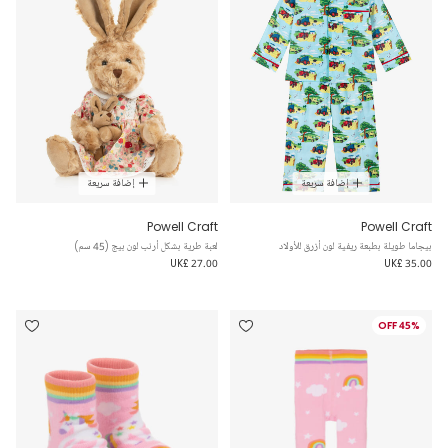
إضافة سريعة
إضافة سريعة
Powell Craft
Powell Craft
بيجاما طويلة بطبعة ريفية لون أزرق للأولاد
لعبة طرية بشكل أرنب لون بيج (45 سم)
UK£ 27.00
UK£ 35.00
45% OFF