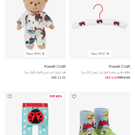
إضافة سريعة
إضافة سريعة
Powell Craft
Powell Craft
علاًقة ملابس مطرزة قطن لون أبيض (31 سم)
لعبة طرية الدب تيدي للأولاد (34 سم)
UK£ 23.00
UK£ 4.00
UK£ 6.00
45% OFF