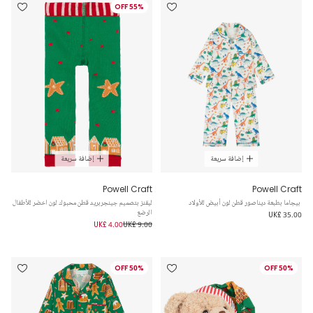
55% OFF
إضافة سريعة
إضافة سريعة
Powell Craft
Powell Craft
بيجاما بطبعة ديناصور قطن لون أبيض للأولاد
ليقنز بتصميم جينجربريد قطن محبوك لون اخضر للأطفال
الرضع
UK£ 35.00
UK£ 4.00
UK£ 9.00
50% OFF
50% OFF