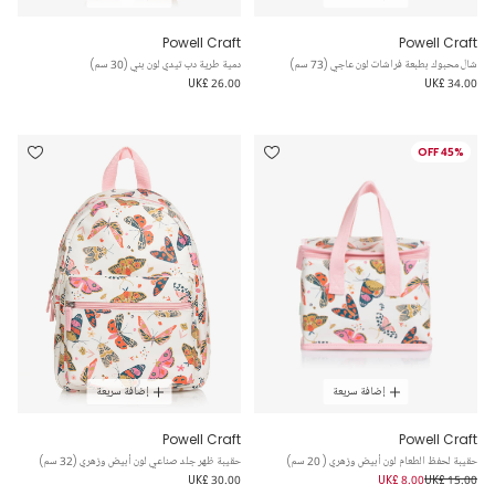
Powell Craft
Powell Craft
شال محبوك بطبعة فراشات لون عاجي (73 سم)
دمية طرية دب تيدي لون بني (30 سم)
UK£ 26.00
UK£ 34.00
45% OFF
إضافة سريعة
إضافة سريعة
Powell Craft
Powell Craft
حقيبة لحفظ الطعام لون أبيض وزهري ( 20 سم)
حقيبة ظهر جلد صناعي لون أبيض وزهري (32 سم)
UK£ 30.00
UK£ 8.00
UK£ 15.00