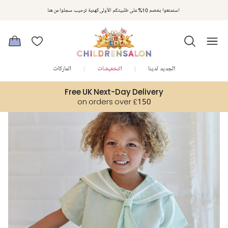
مكافآت تشلدرن صالون | اجمعوا النقاط مع كل عملية شراء لتحصلوا على هدايا حصرية وعروض مصممة خصيصا لتلبي
استمتعوا بخصم 10% على طلبيتكم الأولى كهدية ترحيب. سجلوا من هنا
متطلباتكم
الجديد لدينا
التخفيضات
الماركات
Free UK Next-Day Delivery
on orders over £150