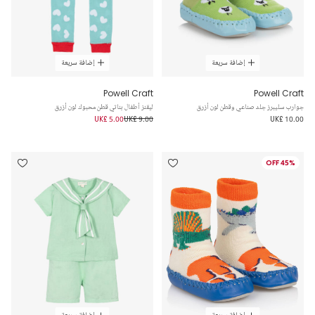
إضافة سريعة
إضافة سريعة
Powell Craft
Powell Craft
جوارب سليبرز جلد صناعي وقطن لون أزرق
ليقنز أطفال بناتي قطن محبوك لون أزرق
UK£ 5.00
UK£ 9.00
UK£ 10.00
45% OFF