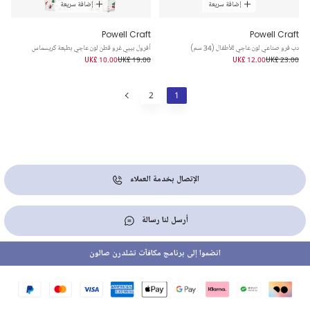
إضافة سريعة
إضافة سريعة
Powell Craft
Powell Craft
دب فرو صناعي لون عاجي للأطفال (34 سم)
أفرول بيبي غرو قطن لون عاجي بطبعة كريسماس
UK£ 10.00
UK£ 19.00
UK£ 12.00
UK£ 23.00
2
1
الإتصال بخدمة العملاء
أرسل لنا رسالة
انضموا إلى برنامج مكافآت تشلدرن صالون