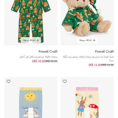
إضافة سريعة
إضافة سريعة
Powell Craft
Powell Craft
دمية طرية دب تيدي مع بيجاما بطبعة جينجر بريد (32
بيجاما بطبعة جينجربريد قطن لون أخضر
سم)
UK£ 18.00
UK£ 35.00
UK£ 12.00
UK£ 23.00