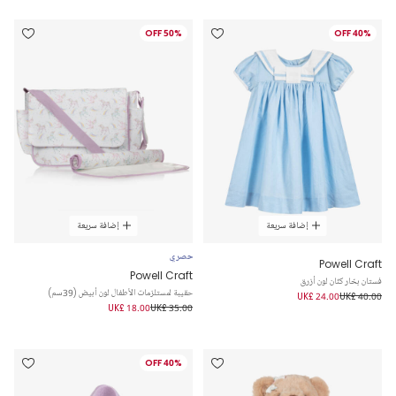
50% OFF
40% OFF
إضافة سريعة
إضافة سريعة
حصري
Powell Craft
Powell Craft
فستان بحّار كنّان لون أزرق
حقيبة لمستلزمات الأطفال لون أبيض (39سم)
UK£ 24.00
UK£ 40.00
UK£ 18.00
UK£ 35.00
40% OFF