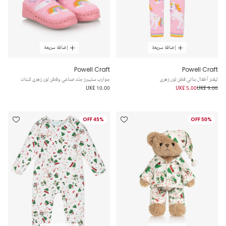
إضافة سريعة
إضافة سريعة
Powell Craft
Powell Craft
ليقنز أطفال بناتي قطن لون زهري
جوارب سليبرز جلد صناعي وقطن لون زهري للبنات
UK£ 10.00
UK£ 5.00
UK£ 9.00
45% OFF
50% OFF