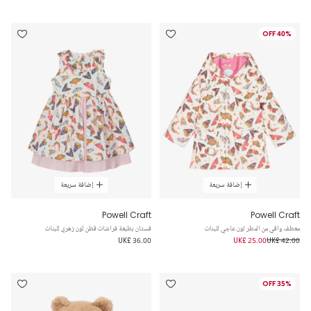
40% OFF
إضافة سريعة
إضافة سريعة
Powell Craft
Powell Craft
معطف واقي من المطر لون عاجي للبنات
فستان بطبعة فراشات قطن لون زهري للبنات
UK£ 36.00
UK£ 25.00
UK£ 42.00
35% OFF