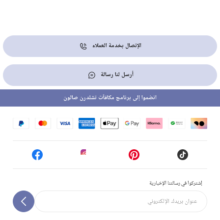
الإتصال بخدمة العملاء
أرسل لنا رسالة
انضموا إلى برنامج مكافآت تشلدرن صالون
إشتركوا في رسالتنا الإخبارية