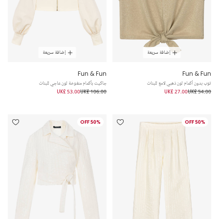
إضافة سريعة
إضافة سريعة
Fun & Fun
Fun & Fun
توب بدون أكمام لون ذهبي لامع للبنات
جاكيت بأكمام منفوخة لون عاجي للبنات
UK£ 53.00
UK£ 106.00
UK£ 27.00
UK£ 54.00
50% OFF
50% OFF