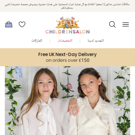
مكافآت تشلدرن صالون | اجمعوا النقاط مع كل عملية شراء لتحصلوا على هدايا حصرية وعروض مصممة خصيصا لتلبي
استمتعوا بخصم 10% على طلبيتكم الأولى كهدية ترحيب. سجلوا من هنا
متطلباتكم
الجديد لدينا
التخفيضات
الماركات
Free UK Next-Day Delivery
on orders over £150