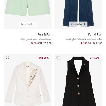
إضافة سريعة
إضافة سريعة
Fun & Fun
Fun & Fun
بنطلون جينز بقصة واسعة لون كحلي للبنات
شورت كريب لون أخضر نعناعي للبنات
UK£ 30.00
UK£ 59.00
UK£ 36.00
UK£ 71.00
50% OFF
50% OFF