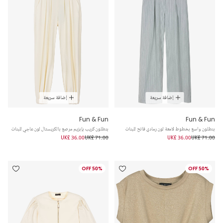
إضافة سريعة
إضافة سريعة
Fun & Fun
Fun & Fun
بنطلون واسع بخطوط لامعة لون رمادي فاتح للبنات
بنطلون كريب بإبزيم مرصع بالكريستال لون عاجي للبنات
UK£ 36.00
UK£ 71.00
UK£ 36.00
UK£ 71.00
50% OFF
50% OFF