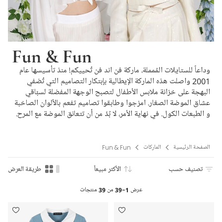
Fun & Fun
وداعاً للستايلات المُمملة، ماركة فن اند فن تُحييكم! منذ تأسيسها عام
2001 واصلت هذه الماركة الإيطالية بإبتكار التصاميم التي تُضفي
البهجة على خزانة ملابس الأطفال لتصبح الوجهة المفضلة لسبّاقي
عشاق الموضة الصغار. امزجوا وطابقوا تصاميم تفعم بالألوان الصاخبة
و الطبعات الكول. في نهاية الأمر، لا بُدّ من أن تتعانق الموضة مع المرح.
الصفحة الرئيسية
الماركات
Fun & Fun
تصنيف حسب
الأكثر مبيعاً
طريقة العرض
عرض
1-39
من
39
منتجات