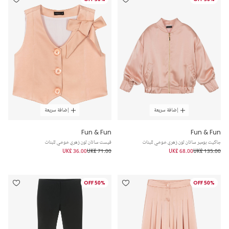
إضافة سريعة
إضافة سريعة
Fun & Fun
Fun & Fun
جاكيت بومبر ساتان لون زهري خوخي للبنات
فيست ساتان لون زهري خوخي للبنات
UK£ 36.00
UK£ 71.00
UK£ 68.00
UK£ 135.00
50% OFF
50% OFF