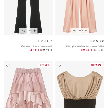
إضافة سريعة
إضافة سريعة
Fun & Fun
Fun & Fun
بنطلون بليسيه واسع لون زهري خوخي للبنات
بنطلون بستايل واسع لون أسود للبنات
UK£ 30.00
UK£ 59.00
UK£ 44.00
UK£ 87.00
50% OFF
50% OFF