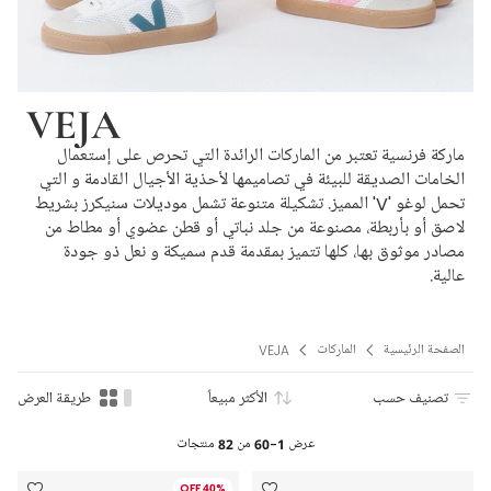
VEJA
ماركة فرنسية تعتبر من الماركات الرائدة التي تحرص على إستعمال
الخامات الصديقة للبيئة في تصاميمها لأحذية الأجيال القادمة و التي
تحمل لوغو 'V' المميز. تشكيلة متنوعة تشمل موديلات سنيكرز بشريط
لاصق أو بأربطة، مصنوعة من جلد نباتي أو قطن عضوي أو مطاط من
مصادر موثوق بها، كلها تتميز بمقدمة قدم سميكة و نعل ذو جودة
عالية.
الصفحة الرئيسية
الماركات
VEJA
تصنيف حسب
الأكثر مبيعاً
طريقة العرض
عرض
1-60
من
82
منتجات
40% OFF