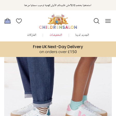
مكافآت تشلدرن صالون | اجمعوا النقاط مع كل عملية شراء لتحصلوا على هدايا حصرية وعروض مصممة خصيصا لتلبي
استمتعوا بخصم 10% على طلبيتكم الأولى كهدية ترحيب. سجلوا من هنا
متطلباتكم
الجديد لدينا
التخفيضات
الماركات
Free UK Next-Day Delivery
on orders over £150