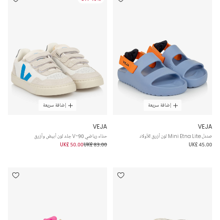
إضافة سريعة
إضافة سريعة
VEJA
VEJA
صندل Mini Etna Lite لون أزرق للأولاد
حذاء رياضي V-90 جلد لون أبيض وأزرق
UK£ 50.00
UK£ 83.00
UK£ 45.00