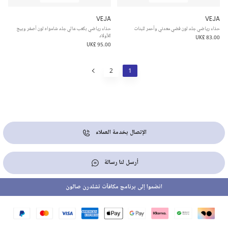
VEJA
VEJA
حذاء رياضي جلد لون فضي معدني وأحمر للبنات
حذاء رياضي بكعب عالي جلد شامواه لون أصفر وبيج
للأولاد
UK£ 83.00
UK£ 95.00
2
1
الإتصال بخدمة العملاء
أرسل لنا رسالة
انضموا إلى برنامج مكافآت تشلدرن صالون