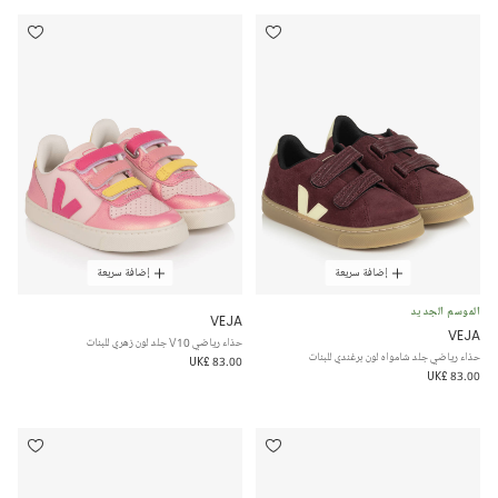
إضافة سريعة
إضافة سريعة
الموسم الجديد
VEJA
VEJA
حذاء رياضي V10 جلد لون زهري للبنات
حذاء رياضي جلد شامواه لون برغندي للبنات
UK£ 83.00
UK£ 83.00