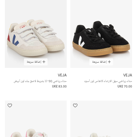
إضافة سريعة
إضافة سريعة
VEJA
VEJA
حذاء رياضي سهل الارتداء كانفاس لون أسود
حذاء رياضي V-90 بشريط لاصق جلد لون أبيض
UK£ 83.00
UK£ 70.00