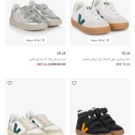
إضافة سريعة
إضافة سريعة
VEJA
VEJA
حذاء رياضي سهل الانتعال لون أبيض وأخضر
حذاء رياضي V-12 جلد لون فضي
UK£ 56.00
UK£ 80.00
UK£ 70.00