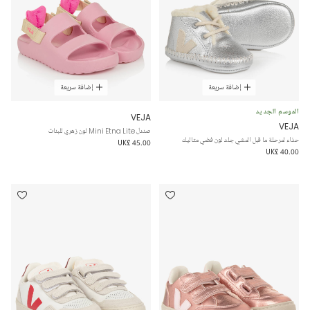
إضافة سريعة
إضافة سريعة
الموسم الجديد
VEJA
VEJA
صندل Mini Etna Lite لون زهري للبنات
حذاء لمرحلة ما قبل المشي جلد لون فضي متاليك
UK£ 45.00
UK£ 40.00