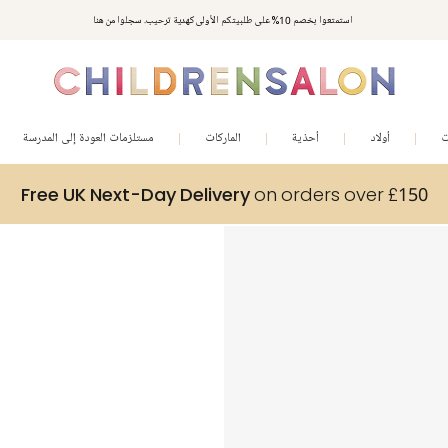
استمتعوا بخصم 10% على طلبيتكم الأولى كهدية ترحيب. سجلوا من هنا
ت
أولاد
أحذية
الماركات
مستلزمات العودة إلى المدرسة
Free UK Next-Day Delivery
on orders over £150