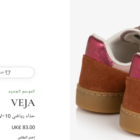
عرض
الموسم الجديد
VEJA
حذاء رياضي V-10 جلد لون زهري وبني للبنات
UK£ 83.00
إختر المقاس