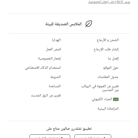
يرجى الاطلاع على إشعار الخصوصية.
الملابس الصديقة للبيئة
الشحن و الأرجاع
الهدايا
إنشاء طلب الإرجاع
فرص العمل
إتصل بنا
إشعار الخصوصية
حول الموقع
استخدام الذكاء الاصطناعي
جدول المقاسات
الشروط
تقرير عن الفجوة في الرواتب
المساعدة
بين الجنسين
تقرير عن الرق الحديث
الحياد الكربوني
جديد
التزاماتنا البيئية
تطبيق تشلدرن صالون متاح على
تحميل التطبيق من