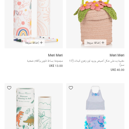
إضافة سريعة
إضافة سريعة
Meri Meri
Meri Meri
حقيبة يد على شكل أصيص ورود لون زهري للبنات (17
مجموعة بساط تلوين وأقلام شمعية
سم)
UK£ 13.00
UK£ 40.00