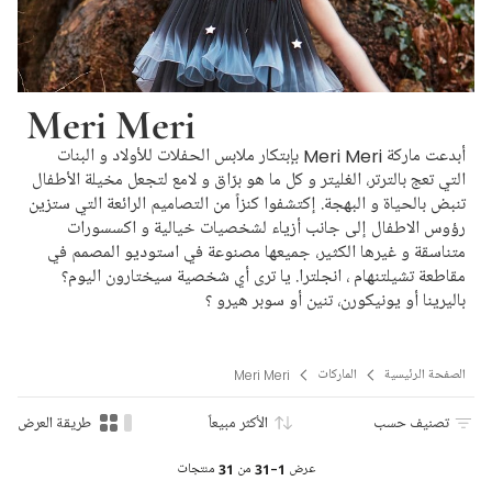
Meri Meri
أبدعت ماركة Meri Meri بإبتكار ملابس الحفلات للأولاد و البنات
التي تعج بالترتر، الغليتر و كل ما هو برّاق و لامع لتجعل مخيلة الأطفال
تنبض بالحياة و البهجة. إكتشفوا كنزاً من التصاميم الرائعة التي ستزين
رؤوس الاطفال إلى جانب أزياء لشخصيات خيالية و اكسسورات
متناسقة و غيرها الكثير، جميعها مصنوعة في استوديو المصمم في
مقاطعة تشيلتنهام ، انجلترا. يا ترى أي شخصية سيختارون اليوم؟
باليرينا أو يونيكورن، تنين أو سوبر هيرو ؟
الصفحة الرئيسية
الماركات
Meri Meri
تصنيف حسب
الأكثر مبيعاً
طريقة العرض
عرض
1-31
من
31
منتجات