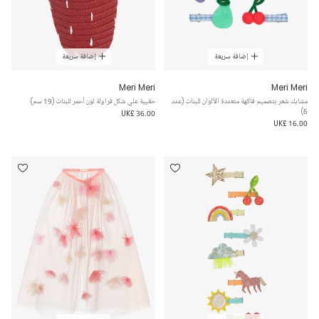
إضافة سريعة
إضافة سريعة
Meri Meri
Meri Meri
مشابك شعر بتصميم فاكهة متعددة الألوان للبنات (عدد
حقيبة علي شكل فراولة لون أحمر للبنات (19 سم)
6)
UK£ 36.00
UK£ 16.00