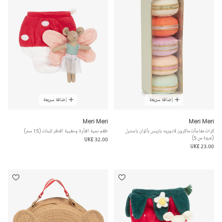
إضافة سريعة
إضافة سريعة
Meri Meri
Meri Meri
كرات مفاجآت ماكرون لادوريه باريس بألوان باستيل
طقم دمية الفأرة وحقيبة الفطر للبنات (15 سم)
(عبوة من 5)
UK£ 32.00
UK£ 23.00