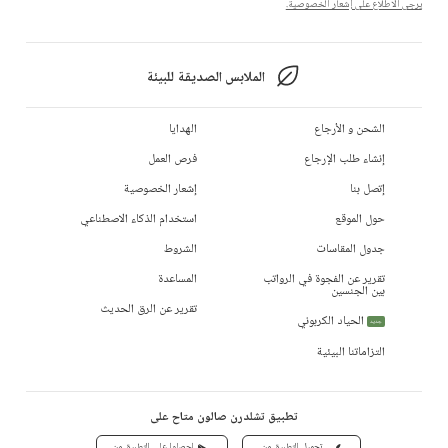
يرجى الاطلاع على إشعار الخصوصية.
الملابس الصديقة للبيئة
الشحن و الأرجاع
الهدايا
إنشاء طلب الإرجاع
فرص العمل
إتصل بنا
إشعار الخصوصية
حول الموقع
استخدام الذكاء الاصطناعي
جدول المقاسات
الشروط
تقرير عن الفجوة في الرواتب
المساعدة
بين الجنسين
تقرير عن الرق الحديث
الحياد الكربوني
جديد
التزاماتنا البيئية
تطبيق تشلدرن صالون متاح على
تحميل التطبيق من
احصلوا على التطبيق من