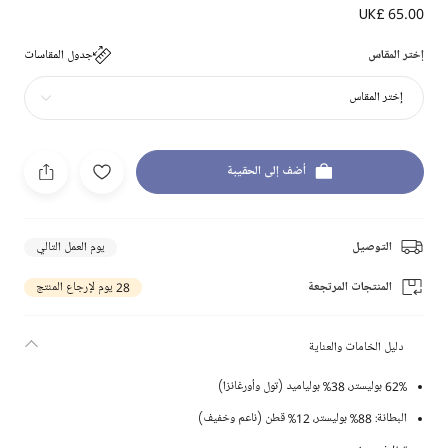
UK£ 65.00
إختر المقاس
جدول المقاسات
إختر المقاس
أضف إلى الحقيبة
التوصيل
يوم العمل التالي
المنتجات المرتجعة
28 يوم لإرجاع المنتج
دليل الخامات والعناية
62% بوليستر، 38% بولياميد (تول وأورغانزا)
البطانة: 88% بوليستر، 12% قطن (ناعم وخفيف)