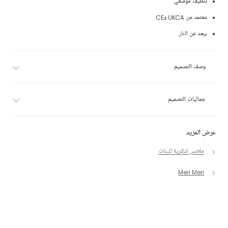
تنظيف موضعي
معتمد من UKCA وCE
يبعد عن النار
وصف التصميم
جماليات التصميم
عرض المزيد
ملابس تنكرية للبنات
Meri Meri