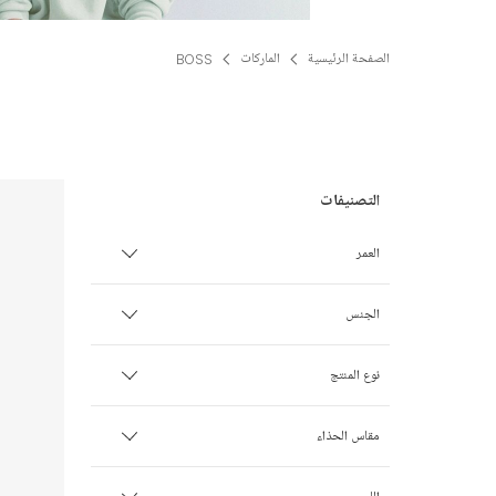
الصفحة الرئيسية
الماركات
BOSS
العمر
الأطفال الخدج
الجنس
0 شهر
ولـد
نوع المنتج
1 شهر
بنت
أحذية
مقاس الحذاء
3 أشهر
للجنسين
أطقم أكثر من قطعة