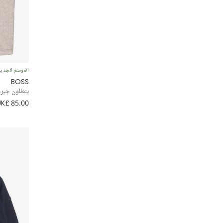
مقاوم للرياح
بدون أقدام
أكسفورد
الموسم الجدي
BOSS
إطلالة كلاسيكية
بنطلون جيرس
UK£ 85.00
قميص جاكيت
فارسيتي
رسمي
تشينو
منفوخ