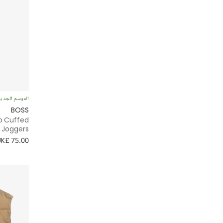
الموسم الجدي
BOSS
go Cuffed
Joggers
UK£ 75.00