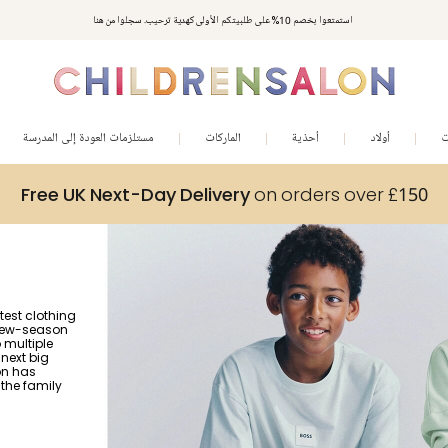
استمتعوا بخصم 10% على طلبيتكم الأولى كهدية ترحيب. سجلوا من هنا
ت
أولاد
أحذية
الماركات
مستلزمات العودة إلى المدرسة
Free UK Next-Day Delivery
on orders over £150
test clothing
 new-season
o multiple
 next big
on has
the family