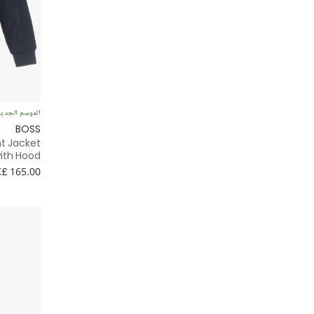
3 قطع
بيني
فستان قميص
الموسم الجدي
رغبي
BOSS
t Jacket
أوفر نايت
ith Hood
£ 165.00
توت
حقيبة لعربة الطفل