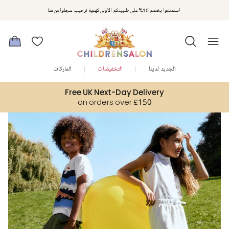
مكافآت تشلدرن صالون | اجمعوا النقاط مع كل عملية شراء لتحصلوا على هدايا حصرية وعروض مصممة خصيصا لتلبي
استمتعوا بخصم 10% على طلبيتكم الأولى كهدية ترحيب. سجلوا من هنا
متطلباتكم
الجديد لدينا
التخفيضات
الماركات
Free UK Next-Day Delivery
on orders over £150