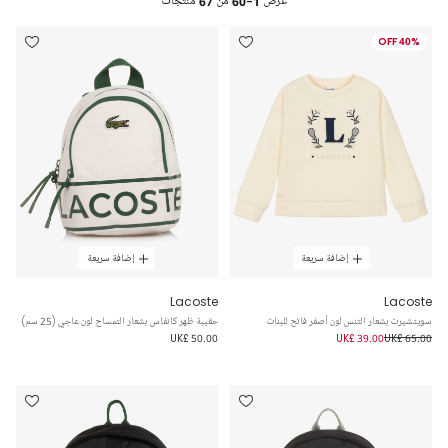
عرض
1-60
من
67
منتجات
40% OFF
إضافة سريعة
إضافة سريعة
Lacoste
Lacoste
سويتشيرت بشعار التنس لون أصفر فاتح للبنات
حقيبة ظهر كانفاس بشعار التمساح لون عاجي (25 سم)
UK£ 50.00
UK£ 39.00
UK£ 65.00