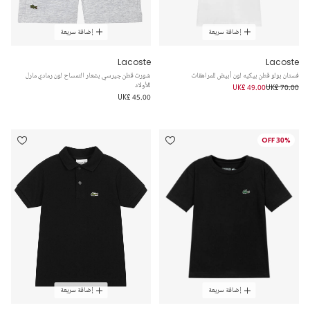
إضافة سريعة
إضافة سريعة
Lacoste
Lacoste
فستان بولو قطن بيكيه لون أبيض للمراهقات
شورت قطن جيرسي بشعار التمساح لون رمادي مارل
للأولاد
UK£ 49.00
UK£ 70.00
UK£ 45.00
30% OFF
إضافة سريعة
إضافة سريعة