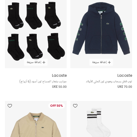
إضافة سريعة
إضافة سريعة
Lacoste
Lacoste
توب قطن بسحاب وهودي لون كحلي للأولاد
جوارب بشعار التمساح لون أسود (6 أزواج)
UK£ 50.00
UK£ 70.00
50% OFF