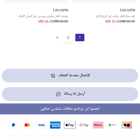
Lacoste
Lacoste
توب بولو قطن بيكيه لون أزرق فاتح
جوغرز قطن عضوي جيرسي لون كحلي للأولاد
UK£ 36.00
UK£ 60.00
UK£ 35.00
UK£ 50.00
2
1
الإتصال بخدمة العملاء
أرسل لنا رسالة
انضموا إلى برنامج مكافآت تشلدرن صالون