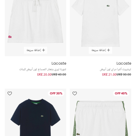
إضافة سريعة
إضافة سريعة
Lacoste
Lacoste
تيشيرت ألترا دراي لون أبيض
تنورة تيري بشعار التمساح لون أبيض للبنات
UK£ 20.00
UK£ 40.00
UK£ 21.00
UK£ 30.00
30% OFF
40% OFF