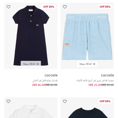
30% OFF
50% OFF
إضافة سريعة
إضافة سريعة
Lacoste
Lacoste
شورت قماش تيري لون أزرق فاتح للأولاد
فستان بولو قطن لون كحلي
UK£ 46.00
UK£ 65.00
UK£ 25.00
UK£ 50.00
50% OFF