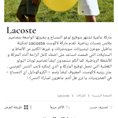
Lacoste
ماركة عالمية تشتهر بتوقيع لوغو التمساح و بخبرتها الواسعة بتصاميم
ملابس بلمسات رياضية. تقدم ماركة لاكوست Lacoste تشكيلة
بناطيل جوغرز، تيشيرتات، سويتشرتات و غيرها الكثير من الأنماط و
الستايلات التي صُممت لتساعد على اضفاء كامل الراحة أثناء الحركة و
الأنشطة الرياضية. كما أنكم ستجدون ايضاً تصاميم توبات البولو
القطنية التي تحمل توقيع الماركة و الذي إبتكره لاعب التنس الفرنسي ،
جان رينيه لاكوست، المعروف ايضاً بإسم - الكروكودايل، اي التمساح -
في العشرينيات. يا ترى هل أنتم جاهزون لمباراة التنس؟ !
الصفحة الرئيسية
الماركات
Lacoste
تصنيف حسب
الأكثر مبيعاً
طريقة العرض