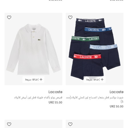
إضافة سريعة
إضافة سريعة
Lacoste
Lacoste
شورت بوكسر قطن بشعار التمساح لون كحلي للأولاد(عدد
قميص بولو بأكمام طويلة قطن لون أبيض للأولاد
5)
UK£ 55.00
UK£ 50.00