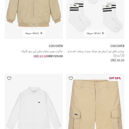
إضافة سريعة
إضافة سريعة
Lacoste
Lacoste
جوارب قطن لون أبيض مع حواف سوداء وشعار التمساح
جاكيت بومبر بشعار مطرز لون بيج للأولاد
(3 أزواج)
UK£ 63.00
UK£ 125.00
UK£ 30.00
50% OFF