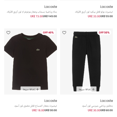
Lacoste
Lacoste
تيشيرت بولو قطن بيكيه لون أزرق للأولاد
بدلة رياضية بسحاب وشعار مونوغرام لون أزرق للأولاد
UK£ 73.00
UK£ 145.00
UK£ 33.00
UK£ 55.00
40% OFF
50% OFF
إضافة سريعة
إضافة سريعة
Lacoste
Lacoste
بنطلون رياضي جيرسي لون أسود
تيشيرت بشعار التمساح قطن عضوي لون أسود
UK£ 18.00
UK£ 30.00
UK£ 30.00
UK£ 60.00