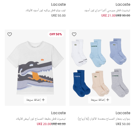
Lacoste
Lacoste
تيشيرت قطن جيرسي ألترا-دراي لون أسود
توب بولو قطن بيكيه لون أسود للأولاد
UK£ 50.00
UK£ 21.00
UK£ 30.00
50% OFF
إضافة سريعة
إضافة سريعة
Lacoste
Lacoste
جوارب بشعار التمساح متعددة الألوان (6 أزواج)
تيشيرت قطن بطبعة التمساح لون أبيض للأولاد
UK£ 20.00
UK£ 40.00
UK£ 50.00