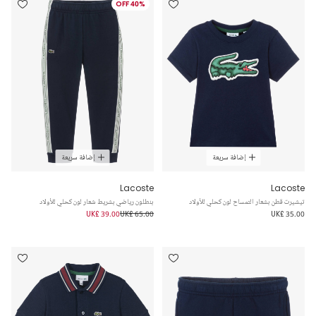
40% OFF
إضافة سريعة
إضافة سريعة
Lacoste
Lacoste
تيشيرت قطن بشعار التمساح لون كحلي للأولاد
بنطلون رياضي بشريط شعار لون كحلي للأولاد
UK£ 39.00
UK£ 65.00
UK£ 35.00