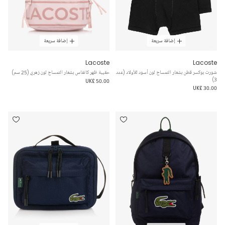
إضافة سريعة
إضافة سريعة
Lacoste
Lacoste
شورت بوكسر قطن بشعار التمساح لون أسود للأولاد (عدد
حقيبة ظهر كانفاس بشعار التمساح لون زهري (25 سم)
3)
UK£ 50.00
UK£ 30.00