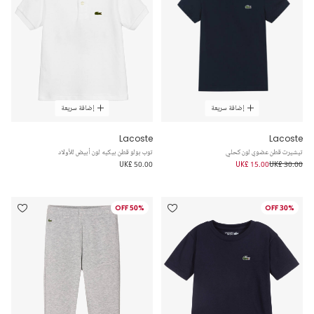
إضافة سريعة
إضافة سريعة
Lacoste
Lacoste
تيشيرت قطن عضوي لون كحلي
توب بولو قطن بيكيه لون أبيض للأولاد
UK£ 50.00
UK£ 15.00
UK£ 30.00
50% OFF
30% OFF