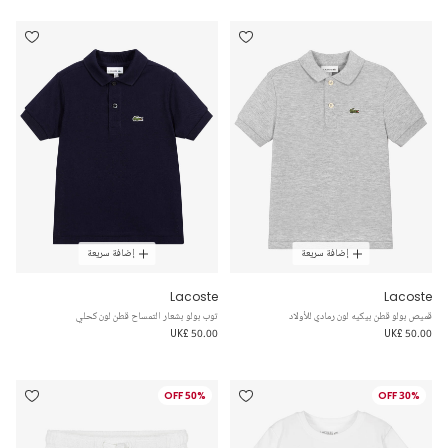
إضافة سريعة
إضافة سريعة
Lacoste
Lacoste
قميص بولو قطن بيكيه لون رمادي للأولاد
توب بولو بشعار التمساح قطن لون كحلي
UK£ 50.00
UK£ 50.00
50% OFF
30% OFF