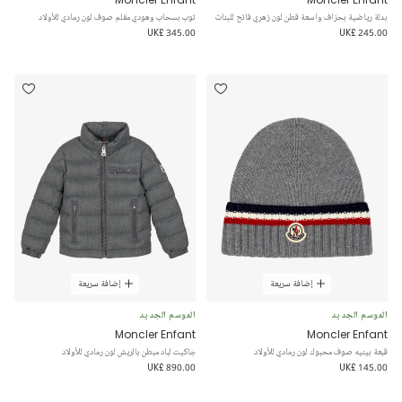
بدلة رياضية بحزاف واسعة قطن لون زهري فاتح للبنات
توب بسحاب وهودي مقلم صوف لون رمادي للأولاد
UK£ 345.00
UK£ 245.00
إضافة سريعة
إضافة سريعة
الموسم الجديد
الموسم الجديد
Moncler Enfant
Moncler Enfant
قبعة بينيه صوف محبوك لون رمادي للأولاد
جاكيت لباد مبطن بالريش لون رمادي للأولاد
UK£ 890.00
UK£ 145.00