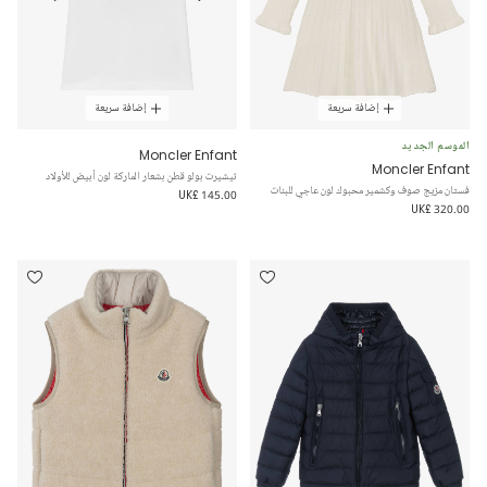
إضافة سريعة
إضافة سريعة
الموسم الجديد
Moncler Enfant
Moncler Enfant
تيشيرت بولو قطن بشعار الماركة لون أبيض للأولاد
فستان مزيج صوف وكشمير محبوك لون عاجي للبنات
UK£ 145.00
UK£ 320.00