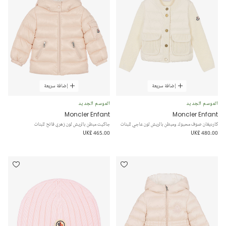
إضافة سريعة
إضافة سريعة
الموسم الجديد
الموسم الجديد
Moncler Enfant
Moncler Enfant
كارديغان صوف محبوك ومبطن بالريش لون عاجي للبنات
جاكيت مبطن بالريش لون زهري فاتح للبنات
UK£ 465.00
UK£ 480.00