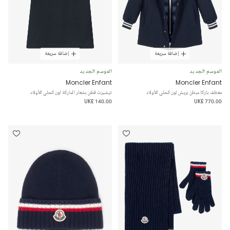
إضافة سريعة
إضافة سريعة
الموسم الجديد
الموسم الجديد
Moncler Enfant
Moncler Enfant
معطف باركا مبطن بريش لون كحلي للأولاد
تيشيرت قطن بشعار الماركة لون كحلي للأولاد
UK£ 140.00
UK£ 770.00