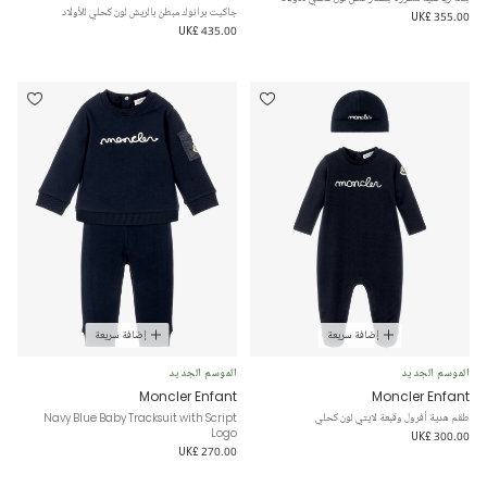
جاكيت برانوك مبطن بالريش لون كحلي للأولاد
UK£ 355.00
UK£ 435.00
إضافة سريعة
إضافة سريعة
الموسم الجديد
الموسم الجديد
Moncler Enfant
Moncler Enfant
طقم هدية أفرول وقبعة لايتي لون كحلي
Navy Blue Baby Tracksuit with Script
Logo
UK£ 300.00
UK£ 270.00