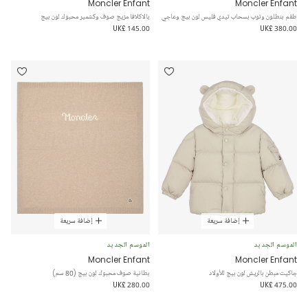
Moncler Enfant
Moncler Enfant
طقم بنطلون وتوب بسحاب تيدي فليس لون بيج وعاجي
بالاكلافا مزيج صوف وكشمير محبوك لون بيج
UK£ 145.00
UK£ 380.00
إضافة سريعة
إضافة سريعة
الموسم الجديد
الموسم الجديد
Moncler Enfant
Moncler Enfant
جاكيت مبطن بالريش لون بيج للأولاد
بطانية صوف محبوك لون بيج (80 سم)
UK£ 280.00
UK£ 475.00