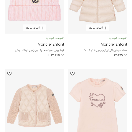
إضافة سريعة
إضافة سريعة
الموسم الجديد
الموسم الجديد
Moncler Enfant
Moncler Enfant
معطف مبطن بالريش لون زهري فاتح للبنات
قبعة بيني صوف محبوك لون زهري للبنات الرضع
UK£ 110.00
UK£ 475.00