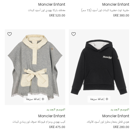
Moncler Enfant
Moncler Enfant
حقيبة توت صغيرة للبنات لون أسود (15 سم)
معطف باركا بهودي لون أسود للبنات
UK£ 520.00
UK£ 380.00
إضافة سريعة
إضافة سريعة
الموسم الجديد
الموسم الجديد
Moncler Enfant
Moncler Enfant
هودي قطن بشعار مطرز لون أسود للأولاد
كيب بهودي وحزام فيونكة صوف لون رمادي للبنات
UK£ 475.00
UK£ 280.00