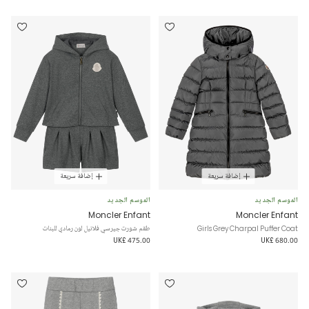
إضافة سريعة
إضافة سريعة
الموسم الجديد
الموسم الجديد
Moncler Enfant
Moncler Enfant
Girls Grey Charpal Puffer Coat
طقم شورت جيرسي فلانيل لون رمادي للبنات
UK£ 475.00
UK£ 680.00