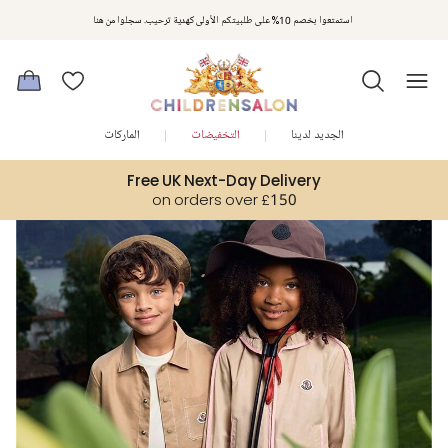
مكافآت تشلدرن صالون | اجمعوا النقاط مع كل عملية شراء لتحصلوا على هدايا حصرية وعروض مصممة خصيصا لتلبي
استمتعوا بخصم 10% على طلبيتكم الأولى كهدية ترحيب. سجلوا من هنا
متطلباتكم
الجديد لدينا
التخفيضات
الماركات
Free UK Next-Day Delivery
on orders over £150