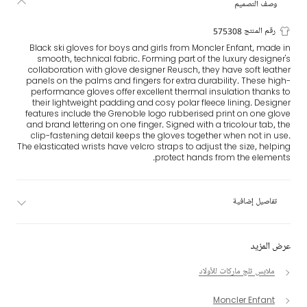
وصف التصميم
رقم المنتج 575308
Black ski gloves for boys and girls from Moncler Enfant, made in
smooth, technical fabric. Forming part of the luxury designer's
collaboration with glove designer Reusch, they have soft leather
panels on the palms and fingers for extra durability. These high-
performance gloves offer excellent thermal insulation thanks to
their lightweight padding and cosy polar fleece lining. Designer
features include the Grenoble logo rubberised print on one glove
and brand lettering on one finger. Signed with a tricolour tab, the
clip-fastening detail keeps the gloves together when not in use.
The elasticated wrists have velcro straps to adjust the size, helping
protect hands from the elements.
تفاصيل إضافية
عرض المزيد
ملابس ثلج ماركات للأولاد
Moncler Enfant