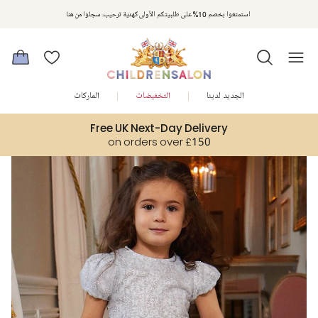
مكافآت تشلدرن صالون | اجمعوا النقاط مع كل عملية شراء لتحصلوا على هدايا حصرية وعروض مصممة خصيصا لتلبي
استمتعوا بخصم 10% على طلبيتكم الأولى كهدية ترحيب. سجلوا من هنا
متطلباتكم
الجديد لدينا
التخفيضات
الماركات
Free UK Next-Day Delivery
on orders over £150