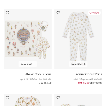
50% OFF
إضافة سريعة
إضافة سريعة
Atelier Choux Paris
Atelier Choux Paris
طقم ليقنز قطن جيرسي لون أبيض
طقم هدية بِدلة أفرول قطن لون عاجي
UK£ 182.00
UK£ 56.00
UK£ 112.00