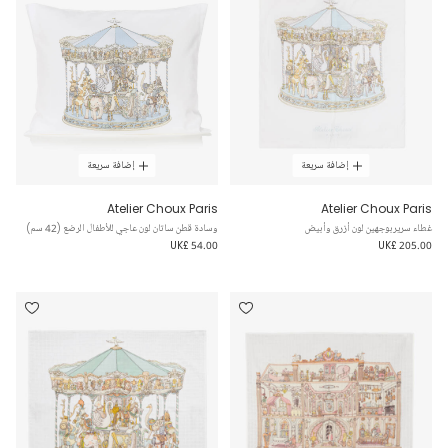
إضافة سريعة
إضافة سريعة
Atelier Choux Paris
Atelier Choux Paris
غطاء سريربوجهين لون أزرق وأبيض
وسادة قطن ساتان لون عاجي للأطفال الرضع (42 سم)
UK£ 54.00
UK£ 205.00