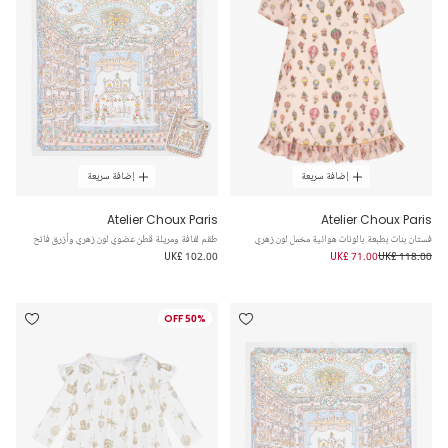
إضافة سريعة
إضافة سريعة
Atelier Choux Paris
Atelier Choux Paris
فستان بنات بطبعة بالونات هوائية مخمل لون زهري
طقم لفافة ومريلة قطن عضوي لون زهري وأزرق فاتح
UK£ 102.00
UK£ 71.00
UK£ 118.00
50% OFF