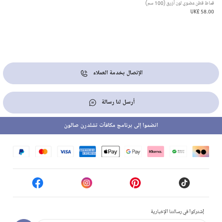
قماط قطن عضوي لون أزرق (100 سم)
UK£ 58.00
الإتصال بخدمة العملاء
أرسل لنا رسالة
انضموا إلى برنامج مكافآت تشلدرن صالون
إشتركوا في رسالتنا الإخبارية