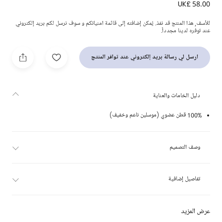
UK£ 58.00
لفافة قطن عضوي لون عاجي للأطفال (99 سم)
للأسف, هذا المنتج قد نفذ. يُمكن إضافته إلى قائمة امنياتكم و سوف نرسل لكم بريد إلكتروني
عند توفره لدينا مجدداً.
ارسل لي رسالة بريد إلكتروني عند توافر المنتج
دليل الخامات والعناية
100% قطن عضوي (موسلين ناعم وخفيف)
وصف التصميم
تفاصيل إضافية
عرض المزيد