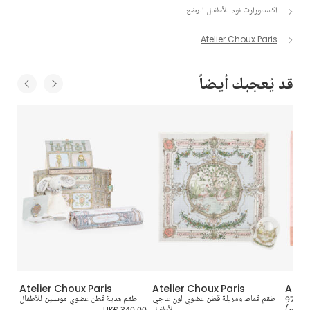
اكسسورارت نوم للأطفال الرضع
Atelier Choux Paris
قد يُعجبك أيضاً
Atelier Choux Paris
Atelier Choux Paris
Ateli
قماط قطن عضوي موسلين لون زهري (97
طقم قماط ومريلة قطن عضوي لون عاجي
طقم هدية قطن عضوي موسلين للأطفال
قماط
سم)
للأطفال
UK£ 340.00