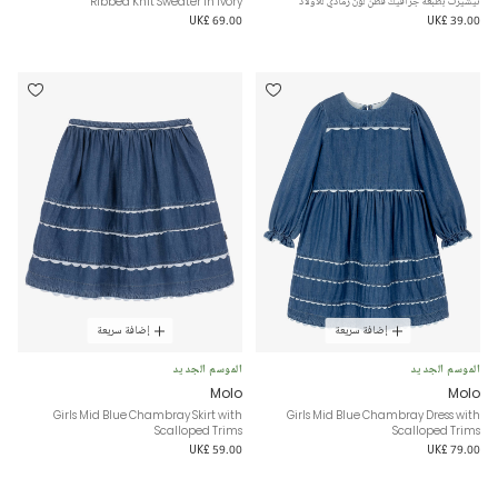
تيشيرت بطبعة جرافيك قطن لون رمادي للأولاد
Ribbed Knit Sweater in Ivory
UK£ 69.00
UK£ 39.00
إضافة سريعة
إضافة سريعة
الموسم الجديد
الموسم الجديد
Molo
Molo
Girls Mid Blue Chambray Skirt with
Girls Mid Blue Chambray Dress with
Scalloped Trims
Scalloped Trims
UK£ 59.00
UK£ 79.00