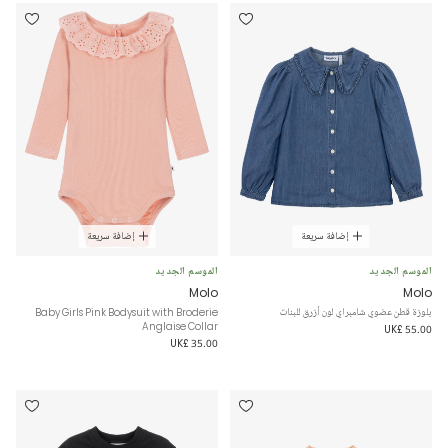
إضافة سريعة
إضافة سريعة
الموسم الجديد
الموسم الجديد
Molo
Molo
بلوزة قطن عضوي شامبراي لون أزرق للبنات
Baby Girls Pink Bodysuit with Broderie
Anglaise Collar
UK£ 55.00
UK£ 35.00