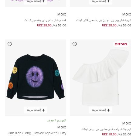
إضافة سريعة
إضافة سريعة
Molo
Molo
تنورة قطن برودري أنجليز لون بنفسجي فاتح للبنات
فستان قطن عضوي لون بنفسجي للبنات
UK£ 28.00
UK£ 55.00
UK£ 28.00
UK£ 55.00
50% OFF
إضافة سريعة
إضافة سريعة
الموسم الجديد
Molo
Molo
توب بكتف واحد قطن عضوي لون أبيض للبنات
Girls Black Long-Sleeved Top with Fluffy
UK£ 18.00
UK£ 35.00