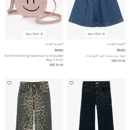
إضافة سريعة
إضافة سريعة
الموسم الجديد
الموسم الجديد
Molo
Molo
تنورة جينز بدرجات اللون الأزرق للبنات
Girls Pink Smiling Face Faux Fur Shoulder
Bag (17cm)
UK£ 59.00
UK£ 39.00