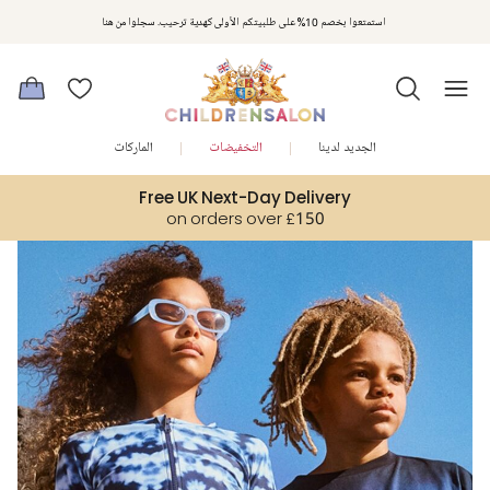
مكافآت تشلدرن صالون | اجمعوا النقاط مع كل عملية شراء لتحصلوا على هدايا حصرية وعروض مصممة خصيصا لتلبي
استمتعوا بخصم 10% على طلبيتكم الأولى كهدية ترحيب. سجلوا من هنا
متطلباتكم
الجديد لدينا
التخفيضات
الماركات
Free UK Next-Day Delivery
on orders over £150