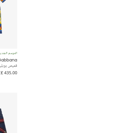
قبعة للشمس
مسنجر
ملابس محتشمة
فارسيتي
الموسم الجدي
 Gabbana
رسمي
قميص بوبلين
£ 435.00
شيفت
بطبقات
بحّار
حفلة
بيني