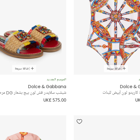
إضافة سريعة
إضافة سريعة
د
الموسم الجديد
Dolce & Gabbana
Dolce &
كاريتو لون أبيض للبنات
شبشب سلايدر قش لون بيج بشعار DG مرصع للبنات
UK£ 575.00
UK