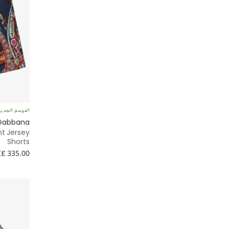
بيسبول
ترابر
بيكيه
Striped
الموسم الجدي
تارتان
 Gabbana
nt Jersey
Shorts
ترتر
£ 335.00