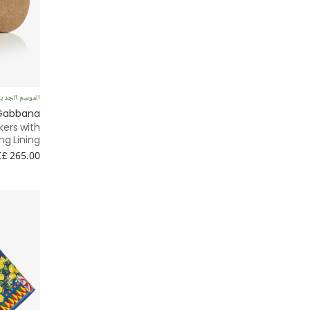
طويل للأرض
بدون أكمام
أزرار
كاجوال
عطلة الشاطئ
طويل
إغلاق بسحّاب
طبعة ورود
المدرسة
قصير
أزرار كبس
أحذية رياضية
وصيف الشرف
الموسم الجدي
كروب
سهل الانتعال
 Gabbana
بأقدام
kers with
الأساسيات
ng Lining
أربطة
ايه لاين
£ 265.00
وصيفة الشرف وبنات الزهور
إبزيم
مناسبة خاصة
المراسم
خصر قابل للتعديل (في بعض المقاسات)
فليس
أول قربانة
سحّاب كامل
كلاسيكي
الحفلة
باكيت
المعمودية