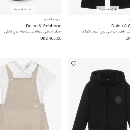
إضافة سريعة
إضافة سريعة
د
الموسم الجديد
Dolce & Gabbana
Dolce &
ي قطن جيرسي لون أسود للأولاد
حذاء رياضي بتفاصيل شامواه لون كحلي
UK£ 465.00
UK