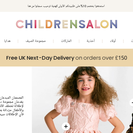
استمتعوا بخصم 10% على طلبيتكم الأولى كهدية ترحيب. سجلوا من هنا
ت
أولاد
أحذية
الماركات
مجموعة الصيف
هدايا
Free UK Next-Day Delivery
on orders over £150
المصممان المبدعان 
يقدمان مجموعة دول
لإطلالة تخطف الأنظ
والأطفال مزدانة بطب
فأي الإطلالات سيخ