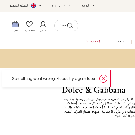
العربية
UK£ GBP
المملكة المتحدة
بحث
حسابي
قائمة الأمنيات
الحقيبة
مجلتنا
التخفيضات
Dolce & Gabbana
الغنيان عن التعريف، دومينيكو دولتشي وستيفانو غابانا،
تشي اند غابانا للأطفال، تضم كل ما يحتاجه أطفالكم
ار وأكثر. تضم التشكيلة أحدث التصاميم للأولاد والبنات
عات دار الأزياء الإيطالية المبهرة وشعار الماركة المميز.
تارها أطفالكم؟