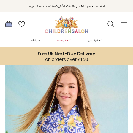
مكافآت تشلدرن صالون | اجمعوا النقاط مع كل عملية شراء لتحصلوا على هدايا حصرية وعروض مصممة خصيصا لتلبي
استمتعوا بخصم 10% على طلبيتكم الأولى كهدية ترحيب. سجلوا من هنا
متطلباتكم
الجديد لدينا
التخفيضات
الماركات
Free UK Next-Day Delivery
on orders over £150