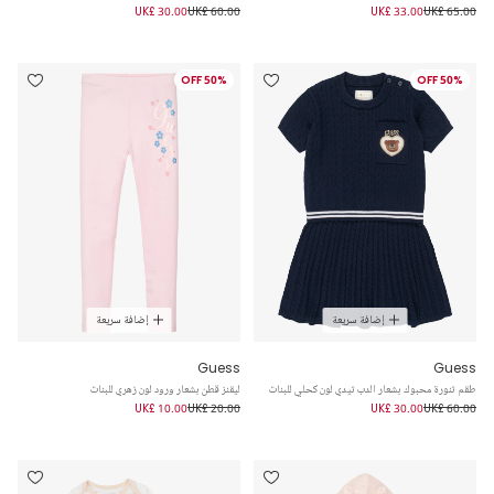
UK£ 30.00
UK£ 60.00
UK£ 33.00
UK£ 65.00
50% OFF
50% OFF
إضافة سريعة
إضافة سريعة
Guess
Guess
طقم تنورة محبوك بشعار الدب تيدي لون كحلي للبنات
ليقنز قطن بشعار ورود لون زهري للبنات
UK£ 10.00
UK£ 20.00
UK£ 30.00
UK£ 60.00