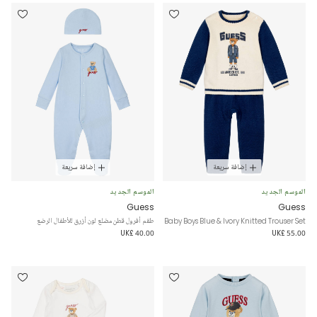
إضافة سريعة
إضافة سريعة
الموسم الجديد
الموسم الجديد
Guess
Guess
Baby Boys Blue & Ivory Knitted Trouser Set
طقم أفرول قطن مضلع لون أزرق للأطفال الرضع
UK£ 40.00
UK£ 55.00