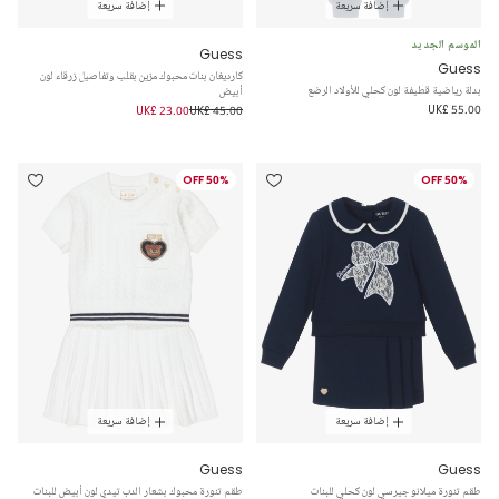
إضافة سريعة
إضافة سريعة
الموسم الجديد
Guess
Guess
كارديغان بنات محبوك مزين بقلب وتفاصيل زرقاء لون
بدلة رياضية قطيفة لون كحلي للأولاد الرضع
أبيض
UK£ 55.00
UK£ 23.00
UK£ 45.00
50% OFF
50% OFF
إضافة سريعة
إضافة سريعة
Guess
Guess
طقم تنورة ميلانو جيرسي لون كحلي للبنات
طقم تنورة محبوك بشعار الدب تيدي لون أبيض للبنات