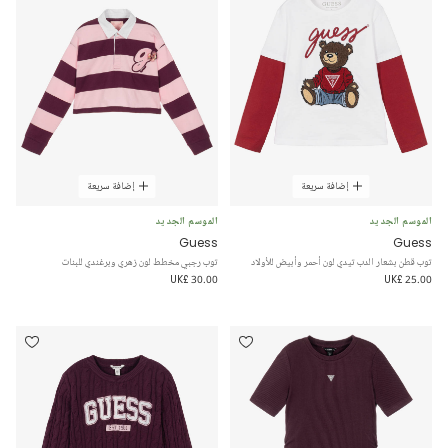
إضافة سريعة
إضافة سريعة
الموسم الجديد
الموسم الجديد
Guess
Guess
توب قطن بشعار الدب تيدي لون أحمر وأبيض للأولاد
توب رجبي مخطط لون زهري وبرغندي للبنات
UK£ 30.00
UK£ 25.00