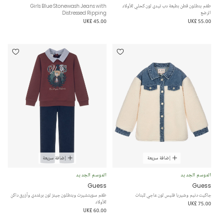
طقم بنطلون قطن بطبعة دب تيدي لون كحلي للأولاد
Girls Blue Stonewash Jeans with
الرضع
Distressed Ripping
UK£ 45.00
UK£ 55.00
إضافة سريعة
إضافة سريعة
الموسم الجديد
الموسم الجديد
Guess
Guess
جاكيت دنيم وشيربا فليس لون عاجي للبنات
طقم سويتشيرت وبنطلون جينز لون برغندي وأزرق داكن
للأولاد
UK£ 75.00
UK£ 60.00