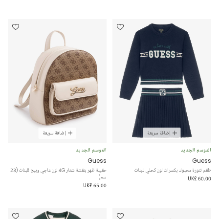
إضافة سريعة
إضافة سريعة
الموسم الجديد
الموسم الجديد
Guess
Guess
طقم تنورة محبوك بكسرات لون كحلي للبنات
حقيبة ظهر بنقشة شعار 4G لون عاجي وبيج للبنات (23
سم)
UK£ 60.00
UK£ 65.00