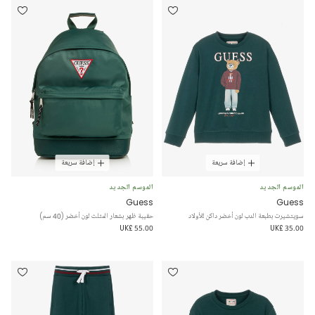
إضافة سريعة
إضافة سريعة
الموسم الجديد
الموسم الجديد
Guess
Guess
سويتشيرت بطبعة الدب لون أخضر داكن للأولاد
حقيبة ظهر بشعار المثلث لون أخضر (40 سم)
UK£ 55.00
UK£ 35.00