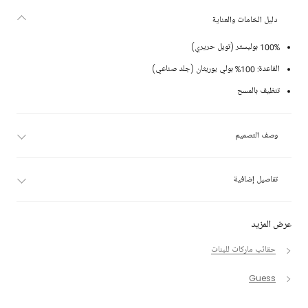
دليل الخامات والعناية
100% بوليستر (تويل حريري)
القاعدة: 100% بولي يوريثان (جلد صناعي)
تنظيف بالمسح
وصف التصميم
تفاصيل إضافية
عرض المزيد
حقائب ماركات للبنات
Guess