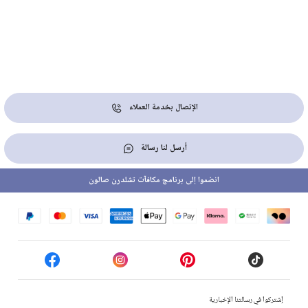
الإتصال بخدمة العملاء
أرسل لنا رسالة
انضموا إلى برنامج مكافآت تشلدرن صالون
إشتركوا في رسالتنا الإخبارية