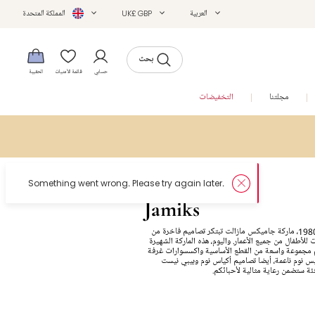
العربية
UK£ GBP
المملكة المتحدة
بحث
حسابي
قائمة الأمنيات
الحقيبة
مجلتنا
التخفيضات
Jamiks
منذ تأسيسها عام 1980، ماركة جاميكس مازالت تبتكر تصاميم فاخرة من
 للأطفال من جميع الأعمار. واليوم، هذه الماركة الشهيرة
يم مجموعة واسعة من القطع الأساسية واكسسوارات غرفة
س نوم ناعمة، أيضا تصاميم أكياس نوم وبيبي نيست
ئة ستضمن رعاية مثالية لأحبائكم.