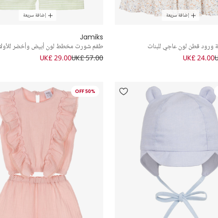
إضافة سريعة
إضافة سريعة
Jamiks
 ورود قطن لون عاجي للبنات
طقم شورت مخطط لون أبيض وأخضر للأولاد
UK£ 29.00
UK£ 57.00
UK£ 24.00
50% OFF