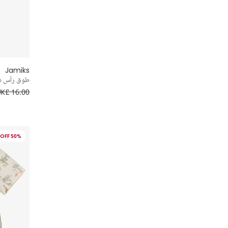
Jamiks
طوق رأس دان
UK£ 16.00
50% OFF