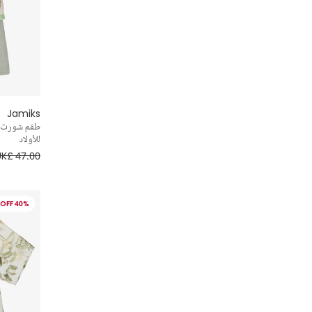
Jamiks
طقم شورت ب
للأولاد
UK£ 47.00
40% OFF