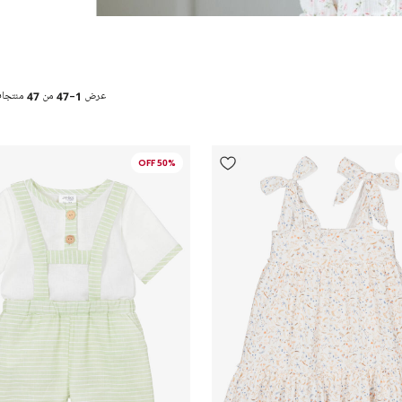
عرض
1-47
من
47
منتجا
50% OFF