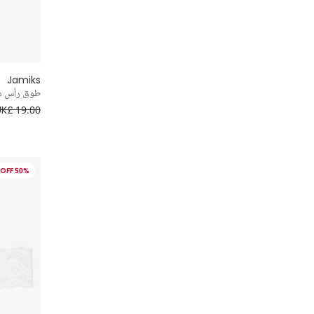
Jamiks
طوق رأس مزي
UK£ 19.00
50% OFF