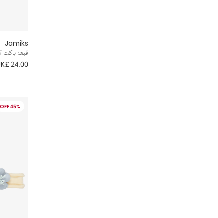
Jamiks
قبعة باكت ك
UK£ 24.00
45% OFF