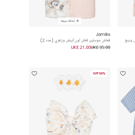
إضافة سريعة
Jamiks
 وبيج
قماش موسلين قطن لون أبيض وزهري (عدد 2)
UK£ 21.00
UK£ 35.00
50% OFF