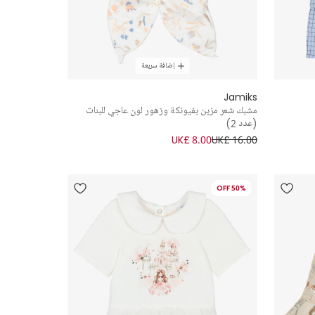
إضافة سريعة
Jamiks
مشبك شعر مزين بفيونكة وزهور لون عاجي للبنات
(عدد 2)
UK£ 8.00
UK£ 16.00
50% OFF