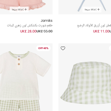
إضافة سريعة
إضافة سريعة
Jamiks
طن لون أزرق للأولاد الرضع
طقم شورت بكشكش لون زهري للبنات
UK£ 28.00
UK£ 55.00
UK£ 11.00
40% OFF