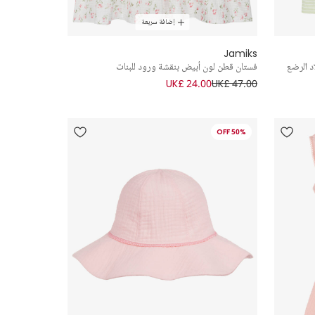
إضافة سريعة
Jamiks
 الرضع
فستان قطن لون أبيض بنقشة ورود للبنات
UK£ 24.00
UK£ 47.00
50% OFF