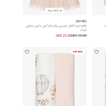
إضافة سريعة
Jamiks
د
طقم تنورة قطن جيرسي وأورغانزا لون عاجي وزهري
للبنات
UK£ 25.00
UK£ 50.00
40% OFF