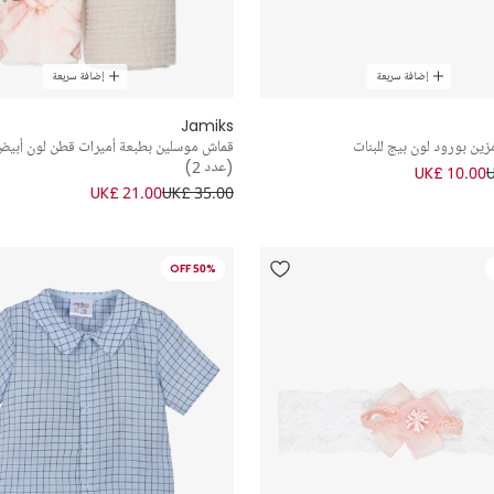
إضافة سريعة
إضافة سريعة
Jamiks
ن بورود لون بيج للبنات
قماش موسلين بطبعة أميرات قطن لون أبيض
(عدد 2)
UK£ 10.00
UK£ 21.00
UK£ 35.00
50% OFF