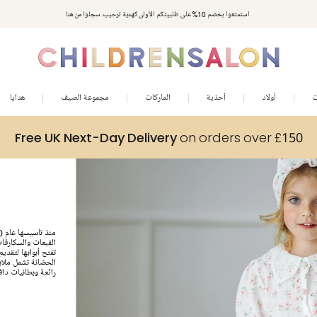
استمتعوا بخصم 10% على طلبيتكم الأولى كهدية ترحيب. سجلوا من هنا
ت
أولاد
أحذية
الماركات
مجموعة الصيف
هدايا
Free UK Next-Day Delivery
on orders over £150
القبعات والسكارفات
تفتح أبوابها لتقد
الحضانة تشمل ملاب
رائعة وبطانيات داف