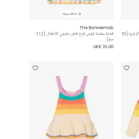
إضافة سريعة
The Bonniemob
بطانية قطن محبوك بألوان قوس قزح للبنات الرضع (95
قماط بنقشة قوس قزح قطن عضوي للأطفال (112
سم)
UK£ 35.00