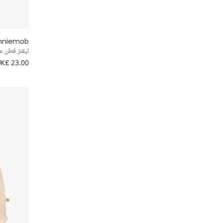
nniemob
ليقنز قطن ع
UK£ 23.00