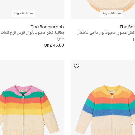
إضافة سريعة
إضافة سريعة
The Bonniemob
The Bo
طن عضوي محبوك لون عاجي للأطفال
سم)
UK£ 45.00