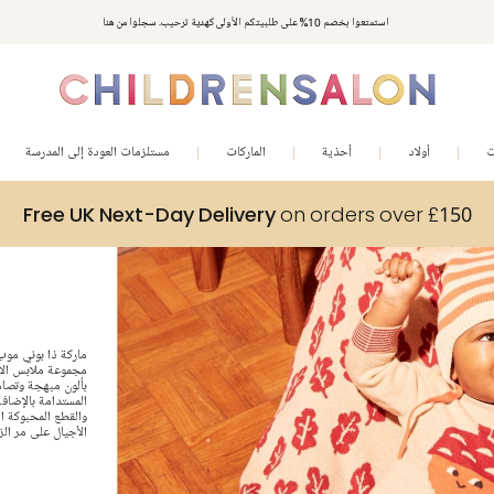
استمتعوا بخصم 10% على طلبيتكم الأولى كهدية ترحيب. سجلوا من هنا
ت
أولاد
أحذية
الماركات
مستلزمات العودة إلى المدرسة
Free UK Next-Day Delivery
on orders over £150
ماركة ذا بوني موب 
مجموعة ملابس الأط
بألون مبهجة وتصا
المستدامة بالإضافة
والقطع المحبوكة ال
الأجيال على مر الز