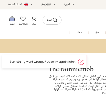
العربية
UK£ GBP
المملكة المتحدة
بحث
حسابي
قائمة الأمنيات
الحقيبة
هدايا
مجلتنا
التخفيضات
The Bonniemob
ستكون الرفيق المثالي للأمهات و الأبآء الجدد من خلال
فال الرائعة التي تضعها بين يديهم. اكتشفوا تشكيلة
ميم مصنوعة بكل حب من القطن العضوي والخامات
 إلى أفكار الهدايا الساحرة للأطفال حديثي الولادة
تي تشتهر بها هذه الماركة. تشكيلة جميلة ستتداولها
من!