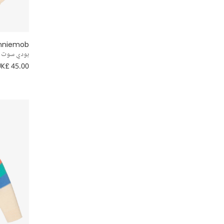
nniemob
بودي سوت ق
UK£ 45.00