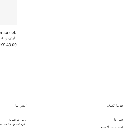
nniemob
كارديغان قط
UK£ 48.00
خدمة العملاء
إتصل بنا
إتصل بنا
أرسل لنا رسالة
الدردشة مع خدمة العم
إنشاء طلب الإرجاع