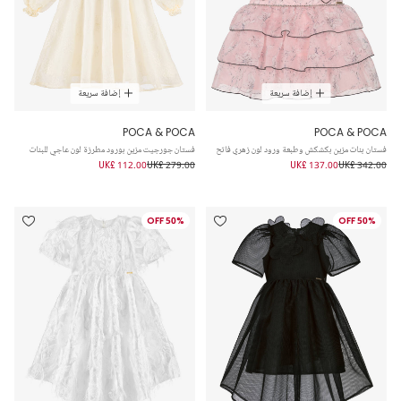
إضافة سريعة
إضافة سريعة
POCA & POCA
POCA & POCA
فستان بنات مزين بكشكش وطبعة ورود لون زهري فاتح
فستان جورجيت مزين بورود مطرزة لون عاجي للبنات
UK£ 112.00
UK£ 279.00
UK£ 137.00
UK£ 342.00
50% OFF
50% OFF