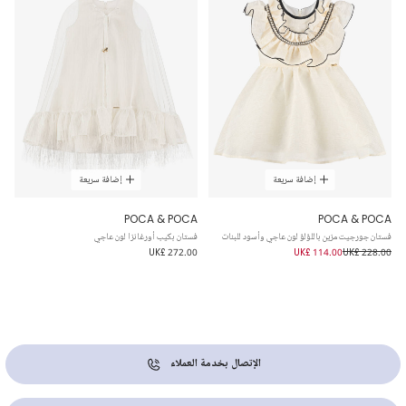
إضافة سريعة
إضافة سريعة
POCA & POCA
POCA & POCA
فستان جورجيت مزين باللؤلؤ لون عاجي وأسود للبنات
فستان بكيب أورغانزا لون عاجي
UK£ 272.00
UK£ 114.00
UK£ 228.00
الإتصال بخدمة العملاء