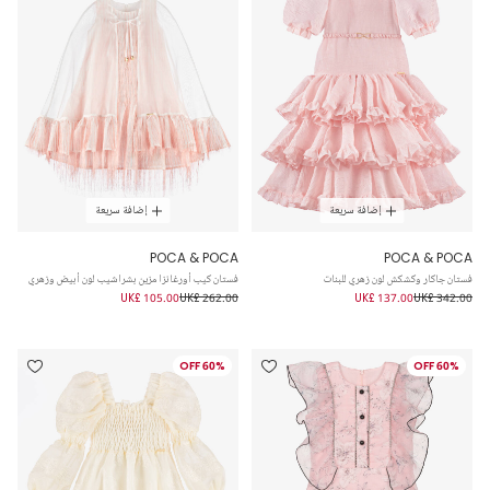
إضافة سريعة
إضافة سريعة
POCA & POCA
POCA & POCA
فستان جاكار وكشكش لون زهري للبنات
فستان كيب أورغانزا مزين بشراشيب لون أبيض وزهري
UK£ 105.00
UK£ 262.00
UK£ 137.00
UK£ 342.00
60% OFF
60% OFF