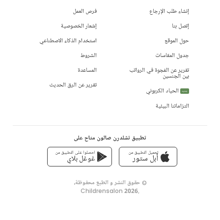
إنشاء طلب الإرجاع
فرص العمل
إتصل بنا
إشعار الخصوصية
حول الموقع
استخدام الذكاء الاصطناعي
جدول المقاسات
الشروط
تقرير عن الفجوة في الرواتب
المساعدة
بين الجنسين
تقرير عن الرق الحديث
الحياد الكربوني
جديد
التزاماتنا البيئية
تطبيق تشلدرن صالون متاح على
تحميل التطبيق من
احصلوا على التطبيق من
أبل ستور
غوغل بلاي
© حقوق النشر و الطبع محفوظة،
Childrensalon 2026
,