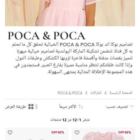
POCA & POCA
تصاميم بوكا اند بوكا POCA & POCA الخيالية تحقق كل ما تحلم
به كل فتاة. تتضمن تشكيلة الماركة البولندية تصاميم خيالية مبهرة
تتميز بقصات متقنة وأقمشة فاخرة تزينها الكشكش وطبقات التول.
وإذا كانت طفلتكم تنتظر مناسبة مميزة بفارغ الصبر، فستجدون في
هذه المجموعة الإطلالة المثالية بمنتهى السهولة.
الصفحة الرئيسية
الماركات
POCA & POCA
تصنيف حسب
الأكثر مبيعاً
طريقة العرض
عرض
1-12
من
12
منتجات
60% OFF
60% OFF