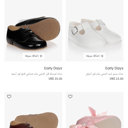
إضافة سريعة
إضافة سريعة
Early Days
Early Days
حذاء بسير لبدء المشي جلد لون أبيض
حذاء لمرحلة قبل المشي جلد صناعي لامع لون أسود
UK£ 35.00
UK£ 23.00