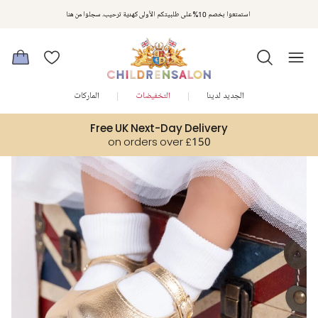
مكافآت تشلدرن صالون | اجمعوا النقاط مع كل عملية شراء لتحصلوا على هدايا حصرية وعروض مصممة خصيصا لتلبي
استمتعوا بخصم 10% على طلبيتكم الأولى كهدية ترحيب. سجلوا من هنا
متطلباتكم
الجديد لدينا
التخفيضات
الماركات
Free UK Next-Day Delivery
on orders over £150