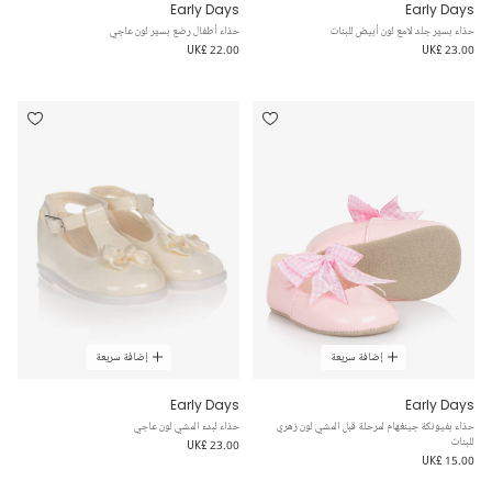
Early Days
Early Days
حذاء بسيّر جلد لامع لون أبيض للبنات
حذاء أطفال رضع بسيّر لون عاجي
UK£ 22.00
UK£ 23.00
إضافة سريعة
إضافة سريعة
Early Days
Early Days
حذاء بفيونكة جينغهام لمرحلة قبل المشي لون زهري
حذاء لبدء المشي لون عاجي
للبنات
UK£ 23.00
UK£ 15.00