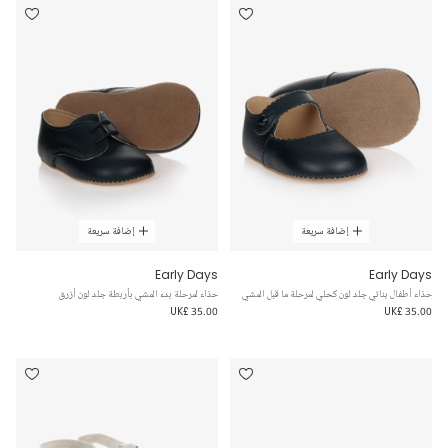
إضافة سريعة
إضافة سريعة
Early Days
Early Days
حذاء أطفال بناتي جلد لون كحلي لمرحلة ما قبل المشي
حذاء لمرحلة بدء المشي بأربطة جلد لون أزرق
UK£ 35.00
UK£ 35.00