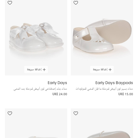
إضافة سريعة
إضافة سريعة
Early Days
Early Days Baypods
حذاء بسير لون أبيض لمرحلة ما قبل المشي للمولودات
حذاء جلد إصطناعي لون أبيض لمرحلة بدء المشي
UK£ 24.00
UK£ 15.00