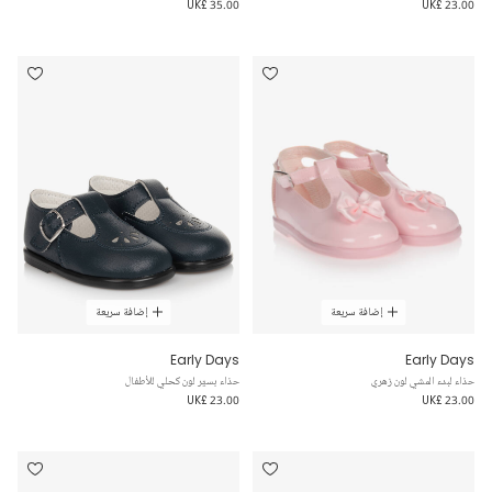
UK£ 35.00
UK£ 23.00
إضافة سريعة
إضافة سريعة
Early Days
Early Days
حذاء لبدء المشي لون زهري
حذاء بسيّر لون كحلي للأطفال
UK£ 23.00
UK£ 23.00