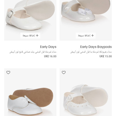
إضافة سريعة
إضافة سريعة
Early Days
Early Days Baypods
حذاء بفيونكة لمرحلة ما قبل المشي لون أبيض
حذاء لمرحلة قبل المشي جلد صناعي لامع لون أبيض
UK£ 16.00
UK£ 15.00