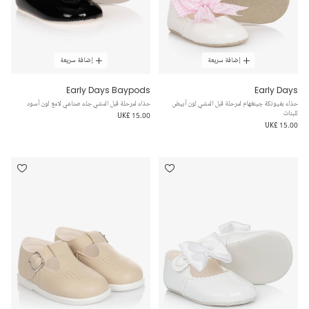
إضافة سريعة
إضافة سريعة
Early Days Baypods
Early Days
حذاء بفيونكة جينغهام لمرحلة قبل المشي لون أبيض
حذاء لمرحلة قبل المشي جلد صناعي لامع لون أسود
للبنات
UK£ 15.00
UK£ 15.00