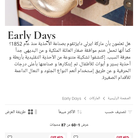
Early Days
هل تعلمون بأن ماركة ايرلي دايزتقوم بصناعة الأحذية منذ عام 1852؟
كما أنها تحمل ختم موافقة صغار العائلة الملكية و من البديهي جداً
معرفة السبب. إكتشفوا تشكيلة متنوعة من الأحذية التقليدية بأربطة و
أحذية بسيّر و أبوات للأطفال، تم إبتكارها و صناعتها بأعلى درجات
الحرفية و عن طريق إستخدام أنعم النواع الجلود و النعال الداعمة
للأقدام الصغيرة.
الصفحة الرئيسية
الماركات
Early Days
تصنيف حسب
الأكثر مبيعاً
طريقة العرض
عرض
1-60
من
87
منتجات
40% OFF
40% OFF