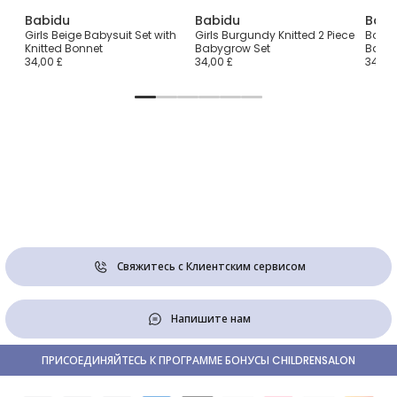
Babidu
Babidu
Babi
t
Girls Beige Babysuit Set with
Girls Burgundy Knitted 2 Piece
Boys I
Knitted Bonnet
Babygrow Set
Babys
34,00 £
34,00 £
34,00
Свяжитесь с Клиентским сервисом
Напишите нам
ПРИСОЕДИНЯЙТЕСЬ К ПРОГРАММЕ БОНУСЫ CHILDRENSALON