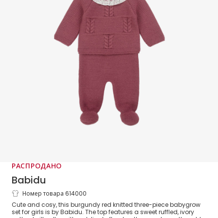
РАСПРОДАНО
Babidu
Номер товара 614000
Girls Burgundy Red Knit Babysuit Set
Cute and cosy, this burgundy red knitted three-piece babygrow
with Ruffle Collar
set for girls is by Babidu. The top features a sweet ruffled, ivory