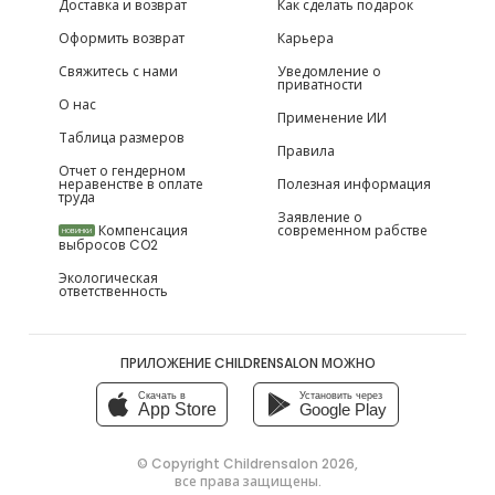
Доставка и возврат
Как сделать подарок
Оформить возврат
Карьера
Свяжитесь с нами
Уведомление о
приватности
О нас
Применение ИИ
Таблица размеров
Правила
Отчет о гендерном
неравенстве в оплате
Полезная информация
труда
Заявление о
Компенсация
современном рабстве
НОВИНКИ
выбросов CO2
Экологическая
ответственность
ПРИЛОЖЕНИЕ CHILDRENSALON МОЖНО
Скачать в
Установить через
App Store
Google Play
© Copyright
Childrensalon 2026
,
все права защищены.