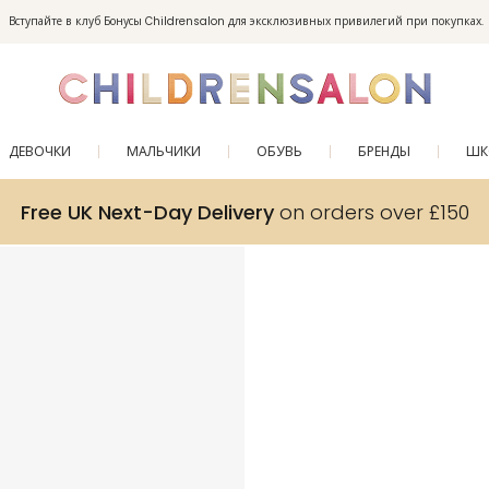
Вступайте в клуб Бонусы Childrensalon для эксклюзивных привилегий при покупках.
Enjoy 10% off your first order as a little welcome gift. Sign up here.
ДЕВОЧКИ
МАЛЬЧИКИ
ОБУВЬ
БРЕНДЫ
ШК
Free UK Next-Day Delivery
on orders over £150