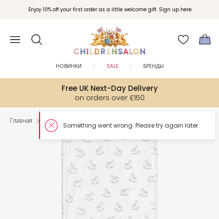
Enjoy 10% off your first order as a little welcome gift. Sign up here.
НОВИНКИ
SALE
БРЕНДЫ
Free UK Next-Day Delivery
on orders over £150
Главная
Малыши
Аксессуары для кормления
Somet