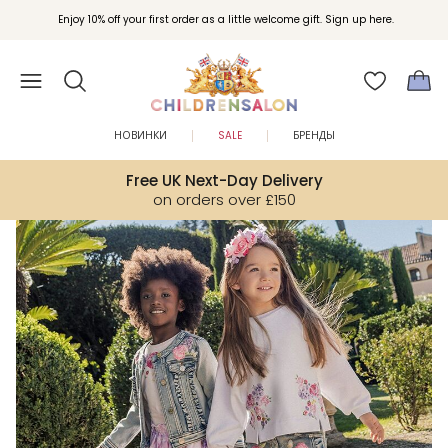
Вступайте в клуб Бонусы Childrensalon для эксклюзивных привилегий при
Enjoy 10% off your first order as a little welcome gift. Sign up here.
покупках.
НОВИНКИ
SALE
БРЕНДЫ
Free UK Next-Day Delivery
on orders over £150