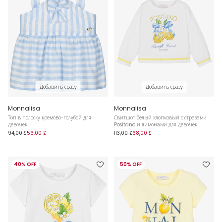
Добавить сразу
Добавить сразу
Monnalisa
Monnalisa
Топ в полоску кремово-голубой для
Свитшот белый хлопковый с стразами
девочек
Positano и лимонами для девочек
94,00 £
56,00 £
113,00 £
68,00 £
40% OFF
50% OFF