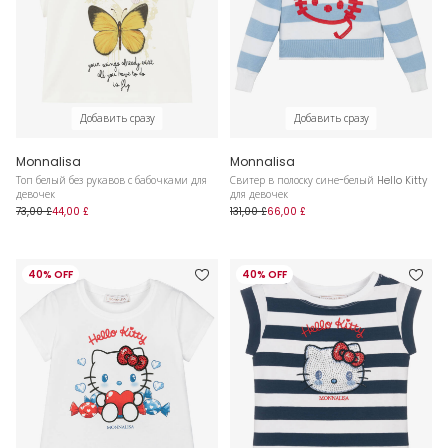
Добавить сразу
Добавить сразу
Monnalisa
Monnalisa
Топ белый без рукавов с бабочками для
Свитер в полоску сине-белый Hello Kitty
девочек
для девочек
73,00 £
44,00 £
131,00 £
66,00 £
40% OFF
40% OFF