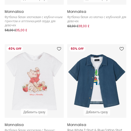
Monnalisa
Monnalisa
Футболка белая хлопковая с клубничным
Футболка белая из хлопка с клубникой для
принтом и аппликацией серда для
девочек
девочек
63,00 £
38,00 £
58,00 £
35,00 £
40% OFF
60% OFF
Добавить сразу
Добавить сразу
Monnalisa
Monnalisa
Футболка белая хлопковая с Винни-
Boys White T-Shirt & Blue Cotton Shirt