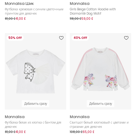
Monnalisa Шик
Monnalisa
Футболка кремовая с синим цветочным
Girls Beige Cotton Hoodie with
принтом для девочек
Diamanté Dog Motif
81,00 £
41,00 £
118,00 £
59,00 £
50% OFF
40% OFF
Добавить сразу
Добавить сразу
Monnalisa
Monnalisa
Футболка белая из хлопка с бантом для
Свитшот белый хлопковый с цветами и
девочек
стразами для девочек
81,00 £
41,00 £
108,00 £
65,00 £