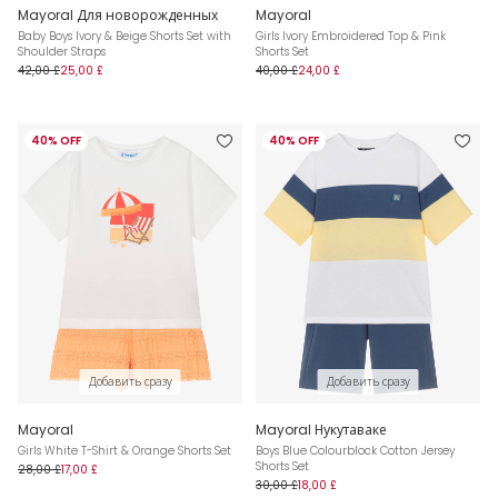
Mayoral Для новорожденных
Mayoral
Baby Boys Ivory & Beige Shorts Set with
Girls Ivory Embroidered Top & Pink
Shoulder Straps
Shorts Set
42,00 £
25,00 £
40,00 £
24,00 £
40% OFF
40% OFF
Добавить сразу
Добавить сразу
Mayoral
Mayoral Нукутаваке
Girls White T-Shirt & Orange Shorts Set
Boys Blue Colourblock Cotton Jersey
Shorts Set
28,00 £
17,00 £
30,00 £
18,00 £