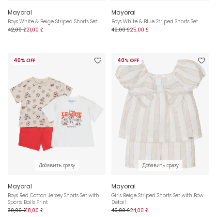
Mayoral
Mayoral
Boys White & Beige Striped Shorts Set
Boys White & Blue Striped Shorts Set
42,00 £
21,00 £
42,00 £
25,00 £
40% OFF
40% OFF
Добавить сразу
Добавить сразу
Mayoral
Mayoral
Boys Red Cotton Jersey Shorts Set with
Girls Beige Striped Shorts Set with Bow
Sports Balls Print
Detail
30,00 £
18,00 £
40,00 £
24,00 £