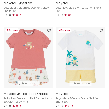
Mayoral Нукутаваке
Mayoral
Boys Black Colourblock Cotton Jersey
Boys Navy Blue & White Cotton Shorts
Shorts Set
Set
30,00 £
18,00 £
32,00 £
19,00 £
50% OFF
40% OFF
Добавить сразу
Добавить сразу
Mayoral Для новорожденных
Mayoral
Baby Boys Terracotta Red Cotton Shorts
Boys White & Yellow Crocodile Print
Set with Teddy Print
Shorts Set
24,00 £
12,00 £
24,00 £
14,00 £