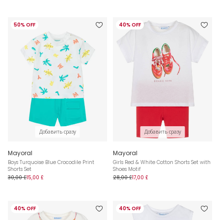
50% OFF
40% OFF
Добавить сразу
Добавить сразу
Mayoral
Mayoral
Boys Turquoise Blue Crocodile Print
Girls Red & White Cotton Shorts Set with
Shorts Set
Shoes Motif
30,00 £
15,00 £
28,00 £
17,00 £
40% OFF
40% OFF