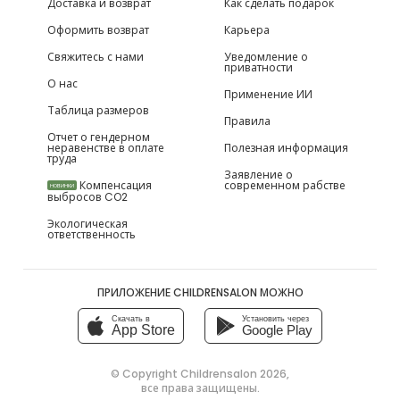
Доставка и возврат
Как сделать подарок
Оформить возврат
Карьера
Свяжитесь с нами
Уведомление о
приватности
О нас
Применение ИИ
Таблица размеров
Правила
Отчет о гендерном
неравенстве в оплате
Полезная информация
труда
Заявление о
Компенсация
современном рабстве
НОВИНКИ
выбросов CO2
Экологическая
ответственность
ПРИЛОЖЕНИЕ CHILDRENSALON МОЖНО
Скачать в
Установить через
App Store
Google Play
© Copyright
Childrensalon 2026
,
все права защищены.