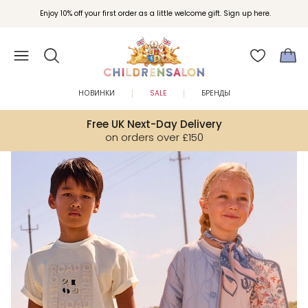
Вступайте в клуб Бонусы Childrensalon для эксклюзивных привилегий при
Enjoy 10% off your first order as a little welcome gift. Sign up here.
покупках.
НОВИНКИ
SALE
БРЕНДЫ
Free UK Next-Day Delivery
on orders over £150