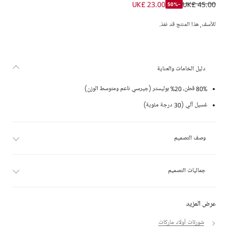
شورت قطن جيرسي بشعار التمساح لون أزرق للأولاد
UK£ 23.00
UK£ 45.00
-50%
للأسف, هذا المنتج قد نفذ.
دليل الخامات والعناية
80% قطن، 20% بوليستر (جيرسي ناعم ومتوسط الوزن)
غسيل آلي (30 درجة مئوية)
وصف التصميم
جماليات التصميم
عرض المزيد
شورتات أولاد ماركات