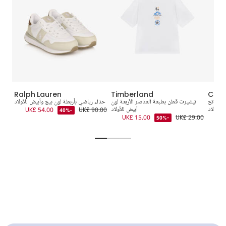
Ralph Lauren
Timberland
Calvi
ق فاتح
تيشيرت قطن بطبعة العناصر الأربعة لون
حذاء رياضي بأربطة لون بيج وأبيض للأولاد
حذاء
للأولاد
أبيض للأولاد
UK£ 90.00
UK£ 54.00
3.00
-40%
UK£ 15.00
UK£ 29.00
UK
-50%