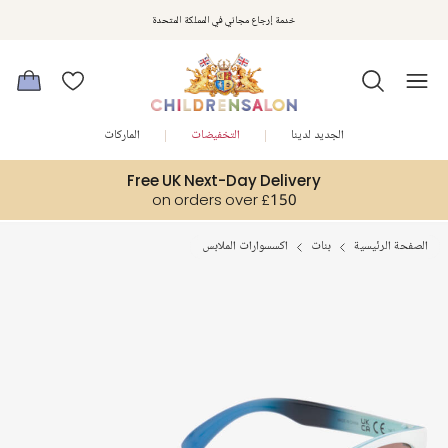
استمتعوا بخصم 10% على طلبيتكم الأولى كهدية ترحيب. سجلوا من هنا
خدمة إرجاع مجاني في المملكة المتحدة
الجديد لدينا
التخفيضات
الماركات
Free UK Next-Day Delivery
on orders over £150
الصفحة الرئيسية
بنات
اكسسوارات الملابس