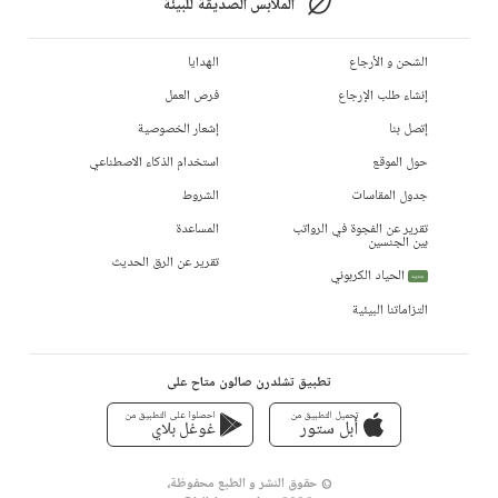
الملابس الصديقة للبيئة
الشحن و الأرجاع
الهدايا
إنشاء طلب الإرجاع
فرص العمل
إتصل بنا
إشعار الخصوصية
حول الموقع
استخدام الذكاء الاصطناعي
جدول المقاسات
الشروط
تقرير عن الفجوة في الرواتب
المساعدة
بين الجنسين
تقرير عن الرق الحديث
الحياد الكربوني
جديد
التزاماتنا البيئية
تطبيق تشلدرن صالون متاح على
تحميل التطبيق من
احصلوا على التطبيق من
أبل ستور
غوغل بلاي
© حقوق النشر و الطبع محفوظة،