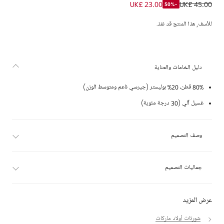
شورت قطن جيرسي بشعار التمساح لون أسود للأولاد
UK£ 23.00
UK£ 45.00
-50%
للأسف, هذا المنتج قد نفذ.
دليل الخامات والعناية
80% قطن، 20% بوليستر (جيرسي ناعم ومتوسط الوزن)
غسيل آلي (30 درجة مئوية)
وصف التصميم
جماليات التصميم
عرض المزيد
شورتات أولاد ماركات