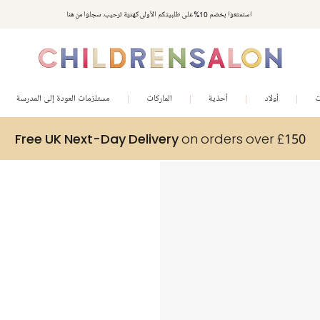
استمتعوا بخصم 10% على طلبيتكم الأولى كهدية ترحيب. سجلوا من هنا
ت
أولاد
أحذية
الماركات
مستلزمات العودة إلى المدرسة
Free UK Next-Day Delivery
on orders over £150