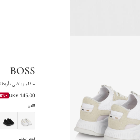
BOSS
حذاء رياضي بأربطة 
UK£ 145.00
-50%
اللون
إختر المقاس