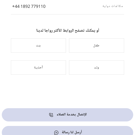
+44 1892 779110
مكالمات دولية
أو يمكنك تصفح الروابط الأكثر رواجا لدينا
طفل
بنت
ولـد
أحذيـة
الإتصال بخدمة العملاء
أرسل لنا رسالة