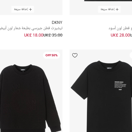
إضافة سريعة
إضافة سريعة
DKNY
 قطن لون أسود
تيشيرت قطن جيرسي بطبعة شعار لون أبيض
UK£ 18.00
UK£ 35.00
UK£ 28.00
50% OFF