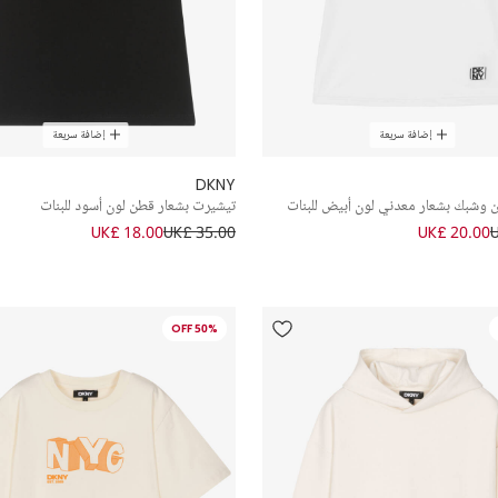
إضافة سريعة
إضافة سريعة
DKNY
وشبك بشعار معدني لون أبيض للبنات
تيشيرت بشعار قطن لون أسود للبنات
UK£ 18.00
UK£ 35.00
UK£ 20.00
50% OFF