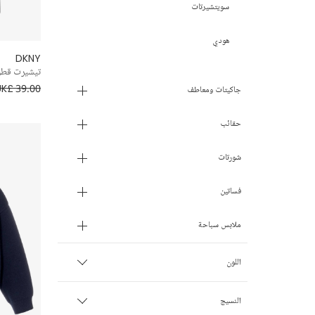
سويتشيرتات
هودي
DKNY
تيشيرت قطن
UK£ 39.00
جاكيتات ومعاطف
حقائب
شورتات
فساتين
ملابس سباحة
اللون
بيج
النسيج