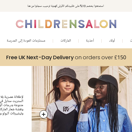
استمتعوا بخصم 10% على طلبيتكم الأولى كهدية ترحيب. سجلوا من هنا
ت
أولاد
أحذية
الماركات
مستلزمات العودة إلى المدرسة
Free UK Next-Day Delivery
on orders over £150
لإطلالة عصرية بلا 
الستريت ستايل في 
متنوعة بدرجات ألوا
ونقشة شعار الماركة
وتيشيرتات البولو و