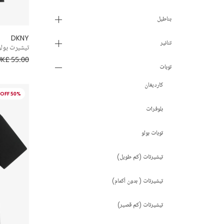
9 - 10 سنوات
بناطيل
DKNY
11 - 12 سنة
تنانير
تيشيرت بولو
UK£ 55.00
13 - 14 سنة
توبات
كارديغان
15 - 16 سنة
50% OFF
بلوفرات
16+ سنة
توبات بولو
تيشيرتات (كم طويل)
تيشيرتات ( بدون أكمام)
تيشيرتات (كم قصير)