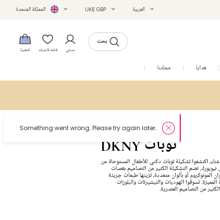
العربية
UK£ GBP
المملكة المتحدة
بحث
حسابي
قائمة الأمنيات
الحقيبة
هدايا
مجلتنا
التخفيضات
DKNY توبات
عناء، اكتشفوا تشكيلة توبات دكني للأطفال المستوحاة من
نيويورك. تضم التشكيلة الكثير من التصاميم بقصات
ن المونوكروم أو بألوان متعددة، تزينها طبعات جريئة
 المميزة. تسوقوا الهوديات والتيشيرتات والبلوزات
الكثير من التصاميم العصرية.