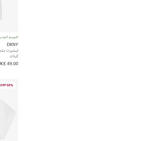
الموسم الجدي
DKNY
تيشيرت بشع
للبنات
UK£ 49.00
50% OFF