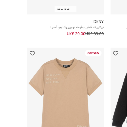
إضافة سريعة
DKNY
تيشيرت قطن بطبعة نيويورك لون أسود
UK£ 20.00
UK£ 39.00
50% OFF