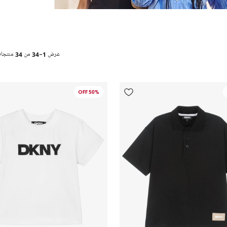
عرض
1-34
من
34
منتجا
50% OFF