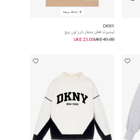
إضافة سريعة
DKNY
تيشيرت قطن بشعار بارز لون بيج
UK£ 23.00
UK£ 45.00