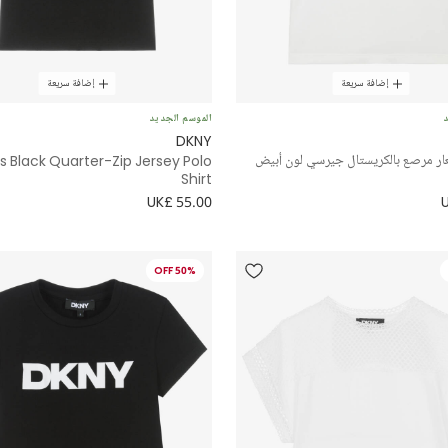
إضافة سريعة
إضافة سريعة
د
الموسم الجديد
DKNY
ار مرصع بالكريستال جيرسي لون أبيض
s Black Quarter-Zip Jersey Polo
Shirt
UK£ 55.00
50% OFF