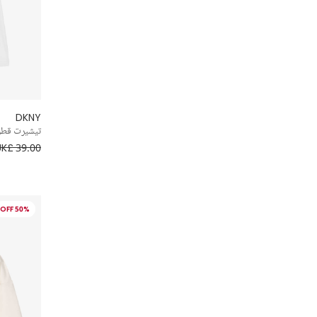
DKNY
تيشيرت قطن 
UK£ 39.00
50% OFF