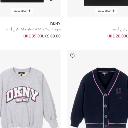
إضافة سريعة
إضافة سريعة
DKNY
 لون أسود
سويتشيرت بنقشة شعار جاكار لون أسود
UK£ 35.00
UK£ 69.00
UK£ 20.00