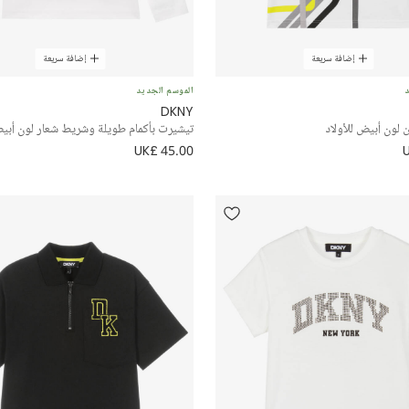
إضافة سريعة
إضافة سريعة
د
الموسم الجديد
DKNY
لون أبيض للأولاد
تيشيرت بأكمام طويلة وشريط شعار لون أبيض
UK£ 45.00