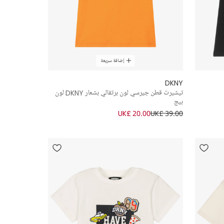
إضافة سريعة
DKNY
تيشيرت قطن جيرسي لون برتقالي بشعار DKNY لون
بيج
UK£ 20.00
UK£ 39.00