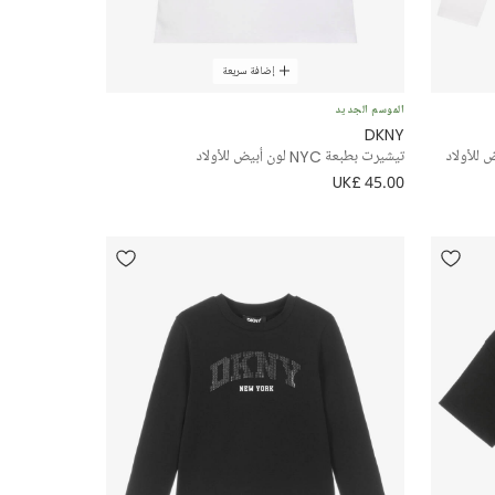
إضافة سريعة
الموسم الجديد
DKNY
 للأولاد
تيشيرت بطبعة NYC لون أبيض للأولاد
UK£ 45.00