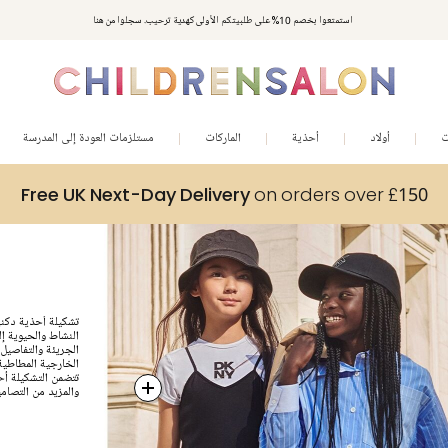
استمتعوا بخصم 10% على طلبيتكم الأولى كهدية ترحيب. سجلوا من هنا
ت
أولاد
أحذية
الماركات
مستلزمات العودة إلى المدرسة
Free UK Next-Day Delivery
on orders over £150
تشكيلة أحذية دكني
النشاط والحيوية إل
الجريئة والتفاصيل 
الخارجية المطاطية و
تتضمن التشكيلة أح
والمزيد من التصاميم