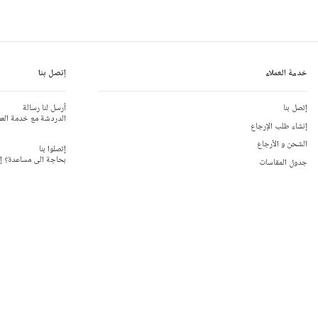
أوروبي 34 (بريطاني 2)
أوروبي 35 (بريطاني 2.5)
خدمة العملاء
إتصل بنا
أوروبي 36 (بريطاني 3)
إتصل بنا
أرسل لنا رسالة
الدردشة مع خدمة العم
عرض لكافة 13 مقاس للأحذية
إنشاء طلب الإرجاع
الشحن و الأرجاع
إتصلوا بنا
بحاجة الى مساعدة؟ إتص
جدول المقاسات
تعليقات الزبائن
المملكة المتحدة:
 110
المساعدة
أستراليا:
8310 9990
الهدايا
الولايات المتّحدة الأمر
الحياد الكربوني
جديد
مكالمات دولية:
79110
إستعلامات عامة:
 781
الوقت المناسب 