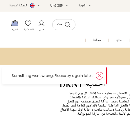
العربية
UK£ GBP
المملكة المتحدة
بحث
حسابي
قائمة الأمنيات
الحقيبة
هدايا
مجلتنا
التخفيضات
Something went wrong. Please try again later.
DKNY أحذية
 للأطفال ستجعلهم محط الأنظار كل يوم. أضيفوا
ى خطواتهم مع ألوان الميتاليك البراقة والطبعات
الرياضية وشعار الماركة المميز. وستضمن لهم النعال
النعال الداخلية الداعمة لأقدامهم الراحة أينما ذهبوا.
ذية رياضية وشباشب سلايدر وأحذية لوفر سهلة الانتعال
 الأنيقة والعصرية من الماركة النيويوركية.