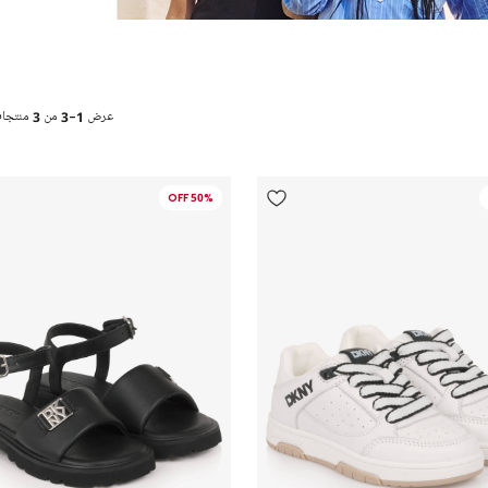
عرض
1-3
من
3
منتجا
50% OFF