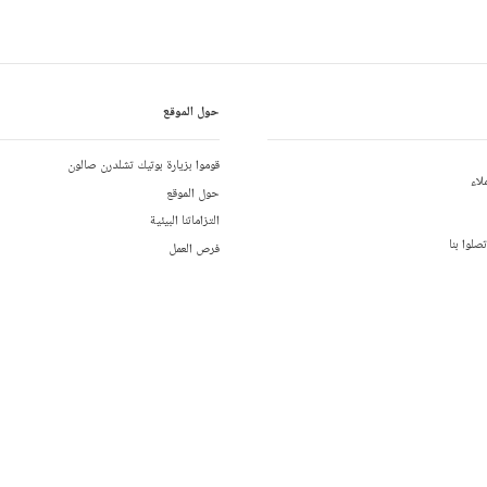
حول الموقع
قوموا بزيارة بوتيك تشلدرن صالون
لاء
حول الموقع
التزاماتنا البيئية
لوا بنا
فرص العمل
مواقع التسويق بالعمولة
01892 779
تقرير عن الفجوة في الرواتب بين الجنسين
02 
تقرير عن الرق الحديث
يكية:
+1-646-400-6655
+44 1892 7
تطبيق تشلدرن صالون متاح على
01892 481
تحميل التطبيق من
احصلوا على ال
أبل ستور
غوغل بلا
للاتصال