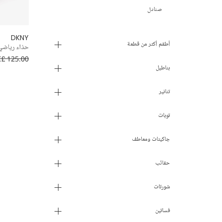
صنادل
DKNY
أطقم أكثر من قطعة
حذاء رياضي 
£ 125.00
بناطيل
تنانير
توبات
جاكيتات ومعاطف
حقائب
شورتات
فساتين