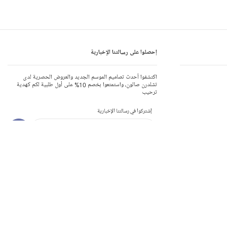
إحصلوا على رسالتنا الإخبارية
اكتشفوا أحدث تصاميم الموسم الجديد والعروض الحصرية لدى
تشلدرن صالون، واستمتعوا بخصم 10% على أول طلبية لكم كهدية
ترحيب
إشتركوا في رسالتنا الإخبارية
يرجى الاطلاع على إشعار الخصوصية.
انضموا إلى برنامج مكافآت تشلدرن صالون
الملابس الصديقة للبيئة
تطبيق من
ي