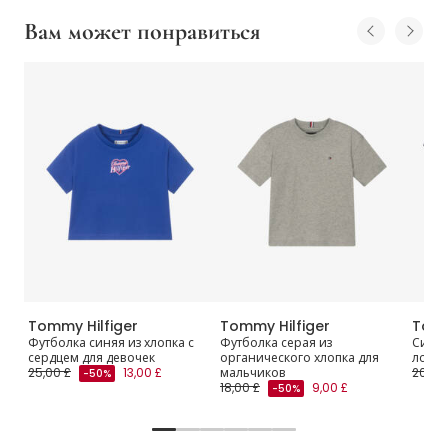
Вам может понравиться
Tommy Hilfiger
Tommy Hilfiger
Tomm
Футболка синяя из хлопка с
Футболка серая из
Синяя
сердцем для девочек
органического хлопка для
логот
25,00 £
13,00 £
мальчиков
20,00
-50%
18,00 £
9,00 £
-50%