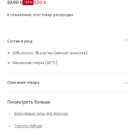
Футболка из хлопкового трикотажа с красной звездой из
22,00 £
11,00 £
-50%
страз для девочек
К сожалению, этот товар распродан.
Состав и уход
93% хлопок, 7% эластан (мягкий трикотаж)
Машинная стирка (30*C)
Описание товара
Посмотреть больше
Брендовые топы для девочек
Tommy Hilfiger