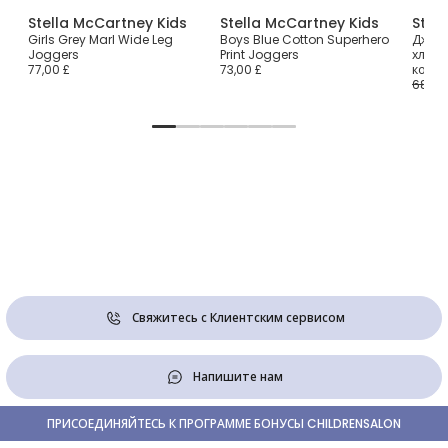
Stella McCartney Kids
Stella McCartney Kids
Stel
Girls Grey Marl Wide Leg
Boys Blue Cotton Superhero
Джог
Joggers
Print Joggers
хлопк
77,00 £
73,00 £
коров
68,00
Свяжитесь с Клиентским сервисом
Напишите нам
ПРИСОЕДИНЯЙТЕСЬ К ПРОГРАММЕ БОНУСЫ CHILDRENSALON