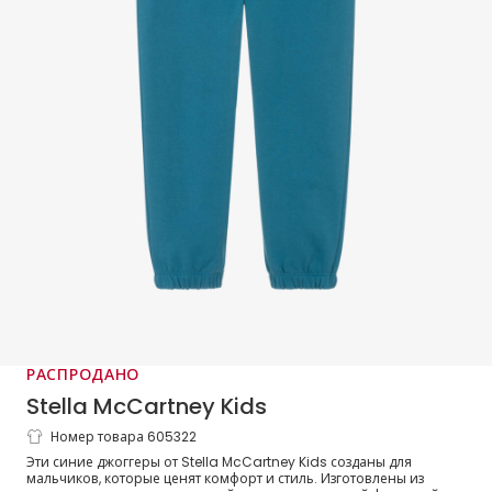
РАСПРОДАНО
Stella McCartney Kids
Номер товара 605322
Джоггеры синие хлопковые с мотивом
Эти синие джоггеры от Stella McCartney Kids созданы для
земли для мальчиков
мальчиков, которые ценят комфорт и стиль. Изготовлены из