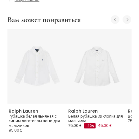
Вам может понравиться
Ralph Lauren
Ralph Lauren
Ralp
Рубашка белая льняная с
Белая рубашка из хлопка для
Boys 
синим логотипом пони для
мальчика
75,00
мальчиков
75,00 £
45,00 £
-40%
95,00 £