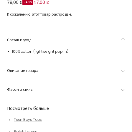
Белая хлопковая рубашка для мальчиков-подростков
79,00 £
47,00 £
-40%
К сожалению, этот товар распродан.
Состав и уход
100% cotton (lightweight poplin)
Описание товара
Фасон и стиль
Посмотреть больше
Teen Boys Tops
Ralph Lauren