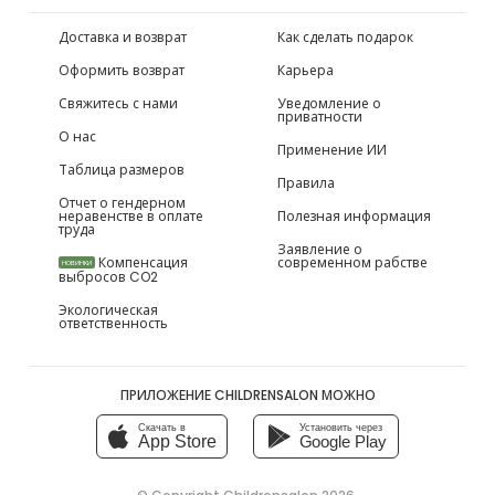
Доставка и возврат
Как сделать подарок
Оформить возврат
Карьера
Свяжитесь с нами
Уведомление о
приватности
О нас
Применение ИИ
Таблица размеров
Правила
Отчет о гендерном
неравенстве в оплате
Полезная информация
труда
Заявление о
Компенсация
современном рабстве
НОВИНКИ
выбросов CO2
Экологическая
ответственность
ПРИЛОЖЕНИЕ CHILDRENSALON МОЖНО
Скачать в
Установить через
App Store
Google Play